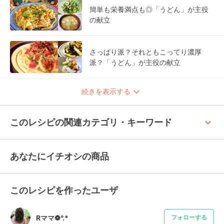
簡単も栄養満点も◎「うどん」が主役
の献立
さっぱり派？それともこってり濃厚
派？「うどん」が主役の献立
続きを表示する
keyboard_arrow_up
このレシピの関連カテゴリ・キーワード
あなたにイチオシの商品
このレシピを作ったユーザ
Rママ❁°.*
フォローする