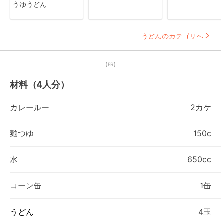
うゆうどん
うどんのカテゴリへ
【PR】
材料（4人分）
カレールー
2カケ
麺つゆ
150c
水
650cc
コーン缶
1缶
うどん
4玉