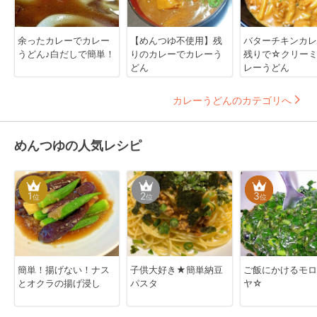
余ったカレーでカレー
【めんつゆ不使用】残
バターチキンカレ
うどん♪白だしで簡単！
りのカレーでカレーう
残りで☆クリー
どん
レーうどん
カレーうどんのカテゴリへ
めんつゆの人気レシピ
1
2
3
位
位
位
簡単！揚げない！ナス
子供大好き★簡単納豆
ご飯にかけるモロ
とオクラの揚げ浸し
パスタ
ヤ☆