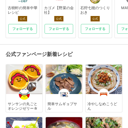
古樹軒の簡単中華
カゴメ【野菜の会
石狩七穂のつくり
MA
レシピ
社】
おき
公式
公式
公式
フォローする
フォローする
フォローする
フォ
公式ファンページ新着レシピ
サンサンの丸ごと
簡単サムギョプサ
冷やしなめこうど
オレンジゼリー☆
ル
ん