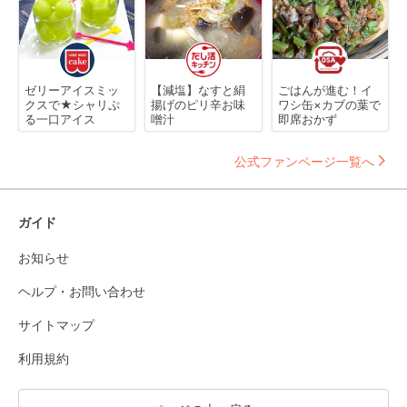
ゼリーアイスミッ
【減塩】なすと絹
ごはんが進む！イ
クスで★シャリぷ
揚げのピリ辛お味
ワシ缶×カブの葉で
る一口アイス
噌汁
即席おかず
公式ファンページ一覧へ
ガイド
お知らせ
ヘルプ・お問い合わせ
サイトマップ
利用規約