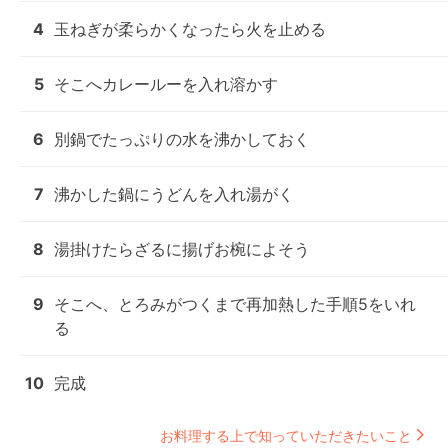
4
玉ねぎが柔らかくなったら火を止める
5
そこへカレールーを入れ溶かす
6
別鍋でたっぷりの水を沸かしておく
7
沸かした鍋にうどんを入れ湯がく
8
湯掛けたらざるに揚げお椀によそう
9
そこへ、とろみがつくまで再加熱した手順5をいれ
る
10
完成
お料理する上で知っていただきたいこと