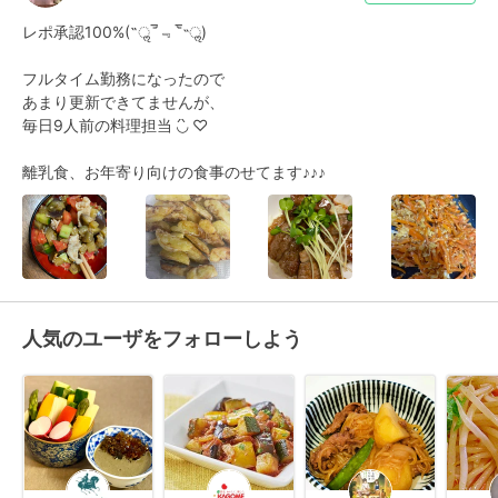
レポ承認100%(˶ॢ‾᷄﹃‾᷅˵ॢ)

フルタイム勤務になったので

あまり更新できてませんが、

毎日9人前の料理担当 ◟́◞̀ ♡

離乳食、お年寄り向けの食事のせてます♪♪♪
人気のユーザをフォローしよう