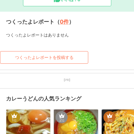
つくったよレポート（
0
件
）
つくったよレポートはありません
つくったよレポートを投稿する
【PR】
カレーうどんの人気ランキング
1
2
3
位
位
位