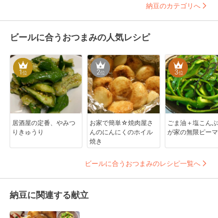
納豆のカテゴリへ
ビールに合うおつまみの人気レシピ
1
2
3
位
位
位
居酒屋の定番、やみつ
お家で簡単☆焼肉屋さ
ごま油＋塩こんぶ
りきゅうり
んのにんにくのホイル
が家の無限ピーマ
焼き
ビールに合うおつまみのレシピ一覧へ
納豆に関連する献立