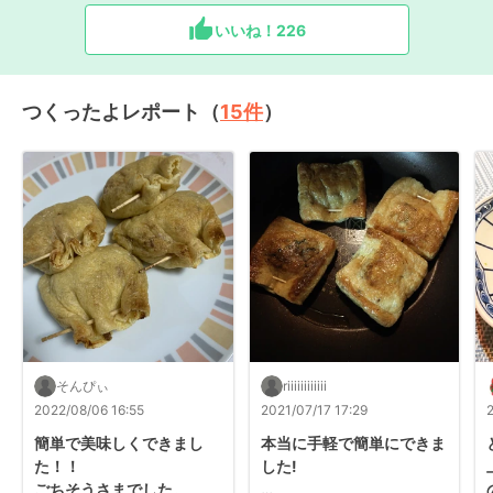
いいね！
226
つくったよレポート（
15
件
）
そんぴぃ
riiiiiiiiiiii
2022/08/06 16:55
2021/07/17 17:29
簡単で美味しくできまし
本当に手軽で簡単にできま
た！！

した!

ごちそうさまでした。