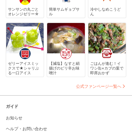
サンサンの丸ごと
簡単サムギョプサ
冷やしなめこうど
オレンジゼリー☆
ル
ん
ゼリーアイスミッ
【減塩】なすと絹
ごはんが進む！イ
クスで★シャリぷ
揚げのピリ辛お味
ワシ缶×カブの葉で
る一口アイス
噌汁
即席おかず
公式ファンページ一覧へ
ガイド
お知らせ
ヘルプ・お問い合わせ