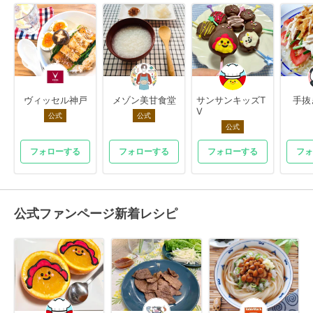
ヴィッセル神戸
メゾン美甘食堂
サンサンキッズT
手抜
V
公式
公式
公式
フォローする
フォローする
フォローする
フォ
公式ファンページ新着レシピ