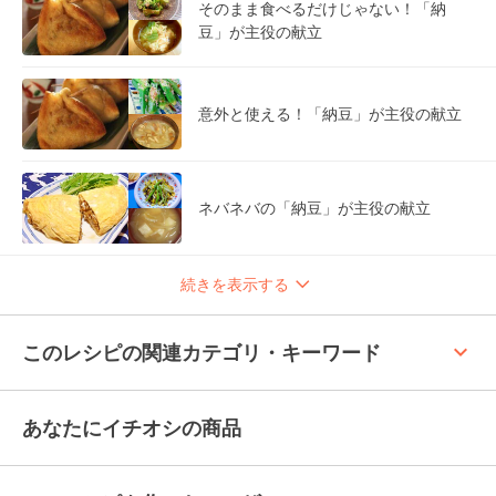
そのまま食べるだけじゃない！「納
豆」が主役の献立
意外と使える！「納豆」が主役の献立
ネバネバの「納豆」が主役の献立
続きを表示する
keyboard_arrow_up
このレシピの関連カテゴリ・キーワード
あなたにイチオシの商品