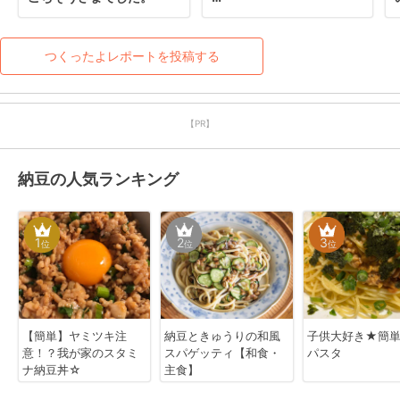
私は辛いもの好きなので、
中に豆板醤をちょっとプラ
スして作りました。

つくったよレポートを投稿する
冷蔵庫でゾンビになりかけ
ている納豆救済にも役立ち
【PR】
そうです
納豆の人気ランキング
1
2
3
位
位
位
【簡単】ヤミツキ注
納豆ときゅうりの和風
子供大好き★簡
意！？我が家のスタミ
スパゲッティ【和食・
パスタ
ナ納豆丼☆
主食】