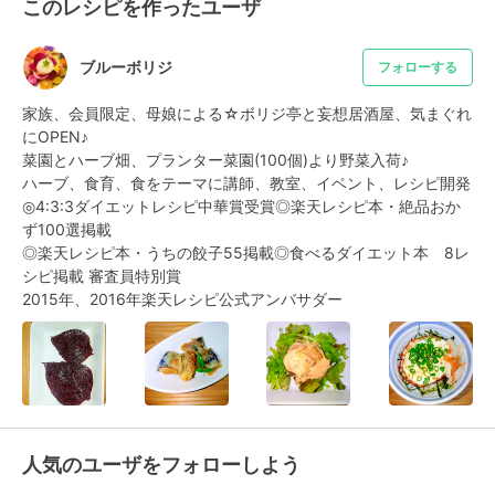
このレシピを作ったユーザ
ブルーボリジ
フォローする
家族、会員限定、母娘による☆ボリジ亭と妄想居酒屋、気まぐれ
にOPEN♪

菜園とハーブ畑、プランター菜園(100個)より野菜入荷♪

ハーブ、食育、食をテーマに講師、教室、イベント、レシピ開発

◎4:3:3ダイエットレシピ中華賞受賞◎楽天レシピ本・絶品おか
ず100選掲載

◎楽天レシピ本・うちの餃子55掲載◎食べるダイエット本　8レ
シピ掲載 審査員特別賞

2015年、2016年楽天レシピ公式アンバサダー
人気のユーザをフォローしよう