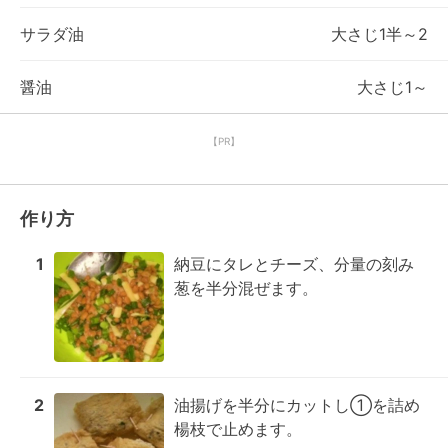
サラダ油
大さじ1半～2
醤油
大さじ1～
【PR】
作り方
1
納豆にタレとチーズ、分量の刻み
葱を半分混ぜます。
2
油揚げを半分にカットし①を詰め
楊枝で止めます。