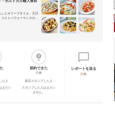
ド・ポルトガル輸入食材
入したオリーブオイル、天日
、コストパフォーマンスの高
っております！どうぞよろし
た
節約できた
レポートを送る
0
件
0
件
した人
最近スタンプした人
はまだい
スタンプした人はまだい
。
ません。