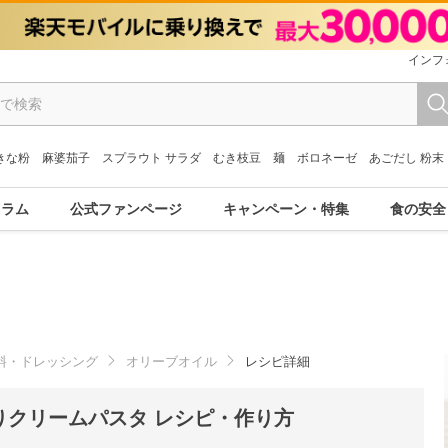
インフ
きな粉
麻婆茄子
スプラウト サラダ
むき枝豆
麺
ボロネーゼ
あごだし 粉末
コラム
公式ファンページ
キャンペーン・特集
食の安全
料・ドレッシング
オリーブオイル
レシピ詳細
りクリームパスタ レシピ・作り方