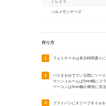
こしょう
パルメザンチーズ
作り方
1
フェトチーネは表示時間通りに
2
パスタをゆでている間にソース
マッシュルームは5mm幅にス
ベーコンは5mm幅の棒状に切
3
フライパンにオリーブオイルを