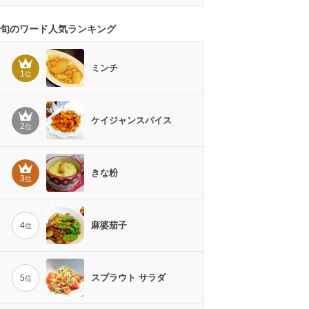
旬のワード人気ランキング
ミンチ
1
位
ケイジャンスパイス
2
位
きな粉
3
位
麻婆茄子
4
位
スプラウト サラダ
5
位