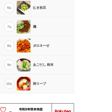
むき枝豆
6
位
麺
7
位
ボロネーゼ
8
位
あごだし 粉末
9
位
卵スープ
10
位