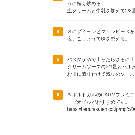
うに軽く炒める。
生クリームと牛乳を加えて2/
4
３にブイヨンとグリンピースを
塩、こしょうで味を整える。
5
パスタがゆで上ったらざるに上
クリームソースの2/3量とパ
お皿に盛り付けて残りのソース
6
※ポルトガルのCARMプレミ
ーブオイルがおすすめです。
https://item.rakuten.co.jp/mp/c