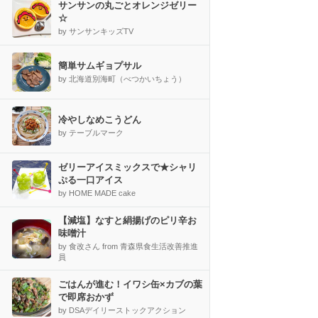
サンサンの丸ごとオレンジゼリー
☆
by サンサンキッズTV
簡単サムギョプサル
by 北海道別海町（べつかいちょう）
冷やしなめこうどん
by テーブルマーク
ゼリーアイスミックスで★シャリ
ぷる一口アイス
by HOME MADE cake
【減塩】なすと絹揚げのピリ辛お
味噌汁
by 食改さん from 青森県食生活改善推進
員
ごはんが進む！イワシ缶×カブの葉
で即席おかず
by DSAデイリーストックアクション