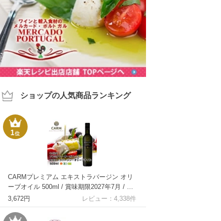
ショップの人気商品ランキング
1
位
CARMプレミアム エキストラバージン オリ
ーブオイル 500ml / 賞味期限2027年7月 / コ
ールドプレス 酸度0.1-0.2％ ポルトガル産 原
3,672円
レビュー：
4,338
件
産地呼称 DOPトラズ・オス・モンテス