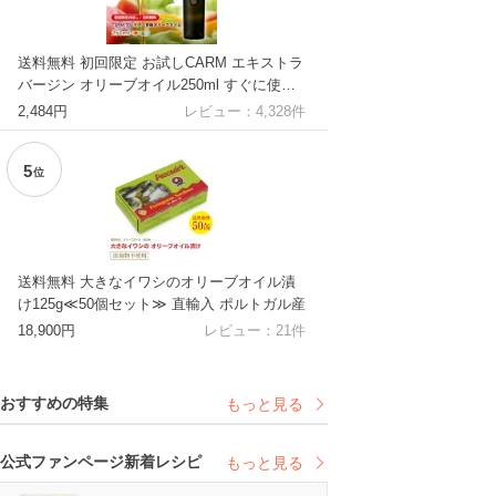
送料無料 初回限定 お試しCARM エキストラ
バージン オリーブオイル250ml すぐに使え
るレシピ付き 賞味期限2027年7月 / コールド
2,484円
レビュー：
4,328
件
プレス 酸度0.1-0.2％ ポルトガル産 原産地呼
称 DOPトラズ・オス・モンテス
5
位
送料無料 大きなイワシのオリーブオイル漬
け125g≪50個セット≫ 直輸入 ポルトガル産
18,900円
レビュー：
21
件
おすすめの特集
もっと見る
公式ファンページ新着レシピ
もっと見る