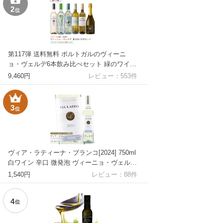
2
位
第117弾 送料無料 ポルトガルのヴィーニ
ョ・ヴェルデ6本飲み比べセット 緑のワイン
ビーニョベルデ ※クール便は、+220円 辛口
9,460円
レビュー：
553
件
直輸入 ポルトガルワイン
3
位
ヴィア・ラティーナ・ブランコ[2024] 750ml
白ワイン 辛口 微発泡 ヴィーニョ・ヴェルデ
地方 スクリューキャップ 当店一番人気 直輸
1,540円
レビュー：
88
件
入 ポルトガルワイン
4
位