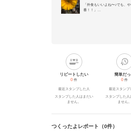
「外食もいいよね〜♪でも、
番！！」

《妻歴13年・ママ歴10年・お
冷蔵庫のレタス一玉をキャベ
た若かりし頃の私。妻になり
よなく愛するまでに至る。夫と
栄養満点で家族想いのご飯を目
簡単で時間もお金もかけないメ
／食生活アドバイザー2級取得
リピートしたい
簡単だっ
0
0
件
件
最近スタンプした人
最近スタンプ
スタンプした人はまだい
スタンプした人
ません。
ません
つくったよレポート（0件）