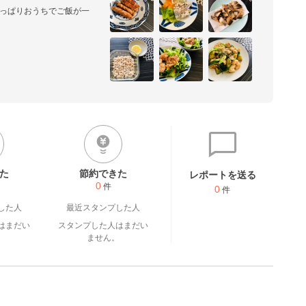
やっぱりおうちでご飯が一
うち料理歴13年》

ツと間違い、母に笑われてい
ママになり、おうち料理をこ
息子の存在のおかげかな♡

指す。

ニューが人気☆ 

た
節約できた
レポートを送る
0
件
0
件
した人
最近スタンプした人
はまだい
スタンプした人はまだい
。
ません。