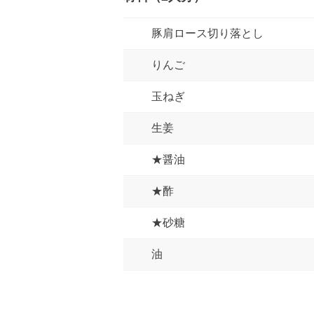
豚肩ロース切り落とし
りんご
玉ねぎ
生姜
★醤油
★酢
★砂糖
油