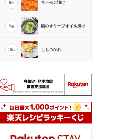
サーモン漬け
8
位
鯖のオリーブオイル漬け
9
位
しもつかれ
10
位