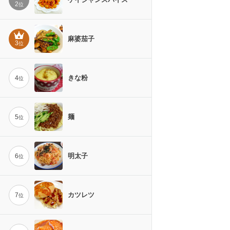
2
位
麻婆茄子
3
位
きな粉
4
位
麺
5
位
明太子
6
位
カツレツ
7
位