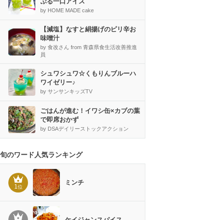
ぷる一口アイス
by HOME MADE cake
【減塩】なすと絹揚げのピリ辛お
味噌汁
by 食改さん from 青森県食生活改善推進
員
シュワシュワ☆くもりんブルーハ
ワイゼリー♪
by サンサンキッズTV
ごはんが進む！イワシ缶×カブの葉
で即席おかず
by DSAデイリーストックアクション
旬のワード人気ランキング
ミンチ
1
位
ケイジャンスパイス