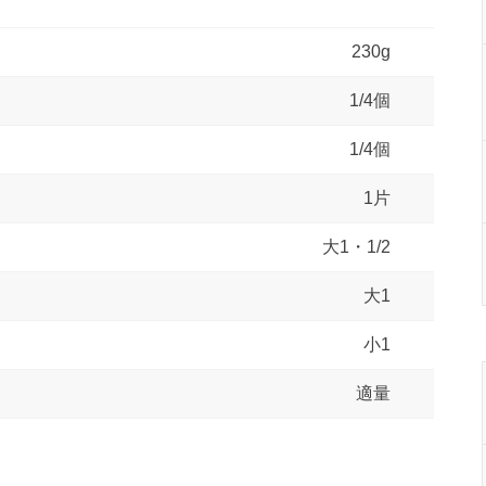
230g
1/4個
1/4個
1片
大1・1/2
大1
小1
適量