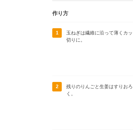
作り方
1
玉ねぎは繊維に沿って薄くカッ
切りに。
2
残りのりんごと生姜はすりおろ
く。