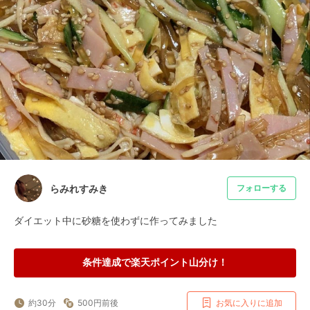
らみれすみき
フォローする
ダイエット中に砂糖を使わずに作ってみました
条件達成で楽天ポイント山分け！
約30分
500円前後
お気に入りに追加