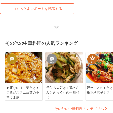
つくったよレポートを投稿する
【PR】
その他の中華料理の人気ランキング
1
2
3
位
位
位
必要なのは白菜だけ！
子供も大好き！鶏ささ
混ぜて入れるだけ
ご飯がススム白菜の中
みときゅうりの中華和
単本格麻婆ナス
華うま煮
え
その他の中華料理のカテゴリへ