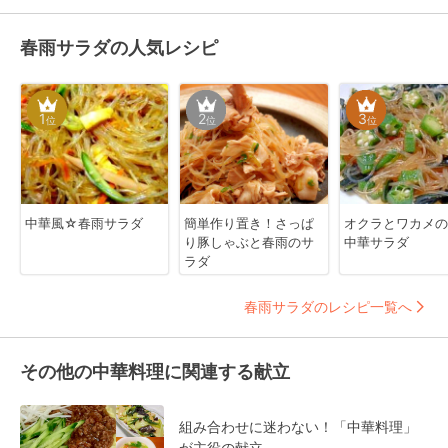
春雨サラダの人気レシピ
1
2
3
位
位
位
中華風☆春雨サラダ
簡単作り置き！さっぱ
オクラとワカメの
り豚しゃぶと春雨のサ
中華サラダ
ラダ
春雨サラダのレシピ一覧へ
その他の中華料理に関連する献立
組み合わせに迷わない！「中華料理」
が主役の献立