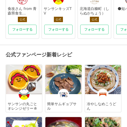
食改さん from 青
サンサンキッズT
北海道白糠町（し
⚫短
森県食生...
V
らぬかちょう）
公式
公式
公式
フォローする
フォローする
フォローする
フォ
公式ファンページ新着レシピ
サンサンの丸ごと
簡単サムギョプサ
冷やしなめこうど
オレンジゼリー☆
ル
ん