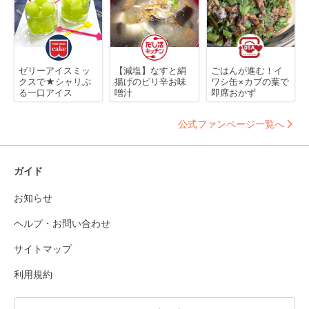
ゼリーアイスミッ
【減塩】なすと絹
ごはんが進む！イ
クスで★シャリぷ
揚げのピリ辛お味
ワシ缶×カブの葉で
る一口アイス
噌汁
即席おかず
公式ファンページ一覧へ
ガイド
お知らせ
ヘルプ・お問い合わせ
サイトマップ
利用規約