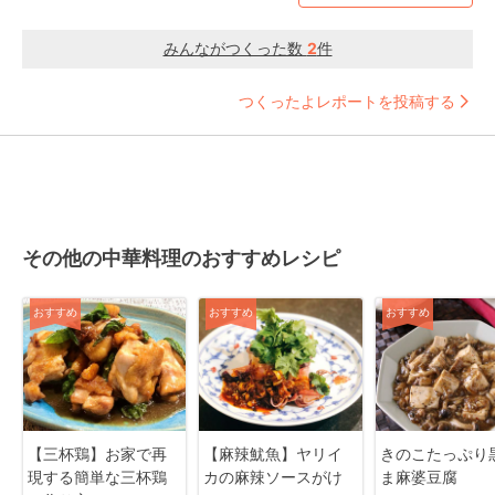
みんながつくった数
2
件
つくったよレポートを投稿する
その他の中華料理のおすすめレシピ
おすすめ
おすすめ
おすすめ
【三杯鶏】お家で再
【麻辣魷魚】ヤリイ
きのこたっぷり
現する簡単な三杯鶏
カの麻辣ソースがけ
ま麻婆豆腐