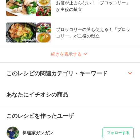
お箸が止まらない！「ブロッコリー」
が主役の献立
ブロッコリーの茎も使える！「ブロッ
コリー」が主役の献立
続きを表示する
keyboard_arrow_up
このレシピの関連カテゴリ・キーワード
あなたにイチオシの商品
このレシピを作ったユーザ
料理家ガンガン
フォローする