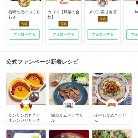
石狩七穂のつくり
カゴメ【野菜の会
メゾン美甘食堂
k
おき
社】
公式
公式
公式
フォローする
フォローする
フォローする
フォ
公式ファンページ新着レシピ
サンサンの丸ごと
簡単サムギョプサ
冷やしなめこうど
オレンジゼリー☆
ル
ん