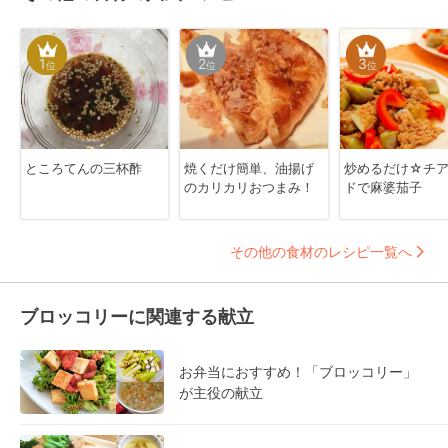
1
2
3
位
位
位
ところてんの三杯酢
焼くだけ簡単、油揚げ
炒めるだけ☆チ
のカリカリおつまみ！
ドで麻婆茄子
その他の食材のレシピ一覧へ
ブロッコリーに関連する献立
お弁当におすすめ！「ブロッコリー」
が主役の献立