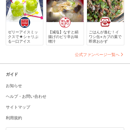
ゼリーアイスミッ
【減塩】なすと絹
ごはんが進む！イ
クスで★シャリぷ
揚げのピリ辛お味
ワシ缶×カブの葉で
る一口アイス
噌汁
即席おかず
公式ファンページ一覧へ
ガイド
お知らせ
ヘルプ・お問い合わせ
サイトマップ
利用規約