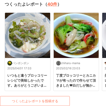
つくったよレポート（
40
件
）
パンポンポン
chiharu-mama
2025/04/01 17:33
2025/02/16 23:03
いつもと違うブロッコリー
丁度ブロッコリーとカニカ
レシピで美味しかったで
マが有ったので作らせて頂
す。ありがとうございまし
きました♥白だしが無かっ
た。
たので麺つゆで代用しまし
た♫彩りも良くてさっぱり
した味付けでとっても美味
つくったよレポートを投稿する
しかったです♥