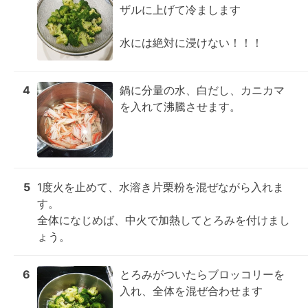
ザルに上げて冷まします

水には絶対に浸けない！！！
4
鍋に分量の水、白だし、カニカマ
を入れて沸騰させます。
5
1度火を止めて、水溶き片栗粉を混ぜながら入れま
す。

全体になじめば、中火で加熱してとろみを付けまし
ょう。
6
とろみがついたらブロッコリーを
入れ、全体を混ぜ合わせます