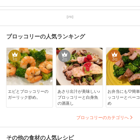
【PR】
ブロッコリーの人気ランキング
1
2
3
位
位
位
エビとブロッコリーの
あさり出汁が美味しい♪
お弁当にも♡簡単
ガーリック炒め。
ブロッコリーと白身魚
ッコリーとベーコ
の酒蒸し
め
ブロッコリーのカテゴリへ
その他の食材の人気レシピ