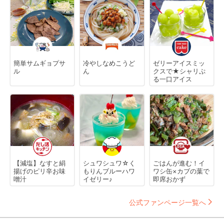
簡単サムギョプサ
冷やしなめこうど
ゼリーアイスミッ
ル
ん
クスで★シャリぷ
る一口アイス
【減塩】なすと絹
シュワシュワ☆く
ごはんが進む！イ
揚げのピリ辛お味
もりんブルーハワ
ワシ缶×カブの葉で
噌汁
イゼリー♪
即席おかず
公式ファンページ一覧へ