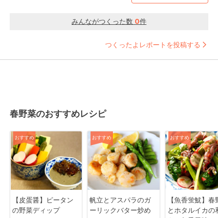
みんながつくった数
0
件
つくったよレポートを投稿する
春野菜のおすすめレシピ
おすすめ
おすすめ
おすすめ
【皮蛋醤】ピータン
帆立とアスパラのガ
【魚香蛍魷】春
の野菜ディップ
ーリックバター炒め
とホタルイカの