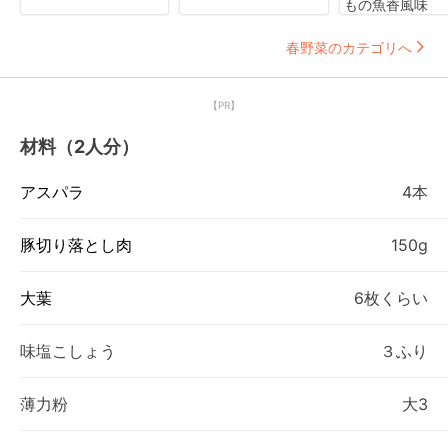
もの魚香風味
春野菜のカテゴリへ
【PR】
材料（2人分）
アスパラ
4本
豚切り落とし肉
150g
大葉
6枚くらい
味塩こしょう
３ふり
薄力粉
大3