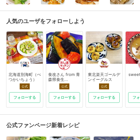
人気のユーザをフォローしよう
北海道別海町（べ
食改さん from 青
東北楽天ゴールデ
swee
つかいちょう）
森県食生...
ンイーグルス
公式
公式
公式
フォローする
フォローする
フォローする
フォ
公式ファンページ新着レシピ