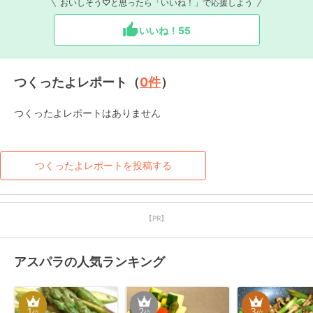
おいしそう♡と思ったら「いいね！」で応援しよう
いいね！
55
つくったよレポート（
0
件
）
つくったよレポートはありません
つくったよレポートを投稿する
【PR】
アスパラの人気ランキング
1
2
3
位
位
位