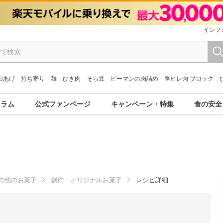
インフ
山あげ
持ち寄り
麺
ひき肉
そら豆
ピーマンの肉詰め
豚ヒレ肉 ブロック
コラム
公式ファンページ
キャンペーン・特集
食の安全
の他のお菓子
創作・オリジナルお菓子
レシピ詳細