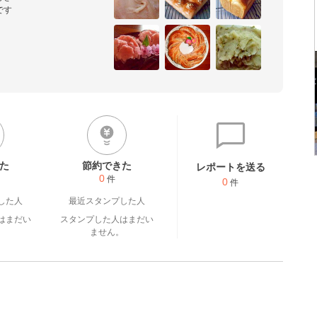
です
た
節約できた
レポートを送る
0
件
0
件
した人
最近スタンプした人
はまだい
スタンプした人はまだい
。
ません。