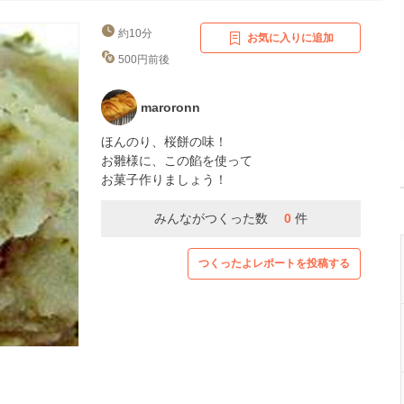
約10分
お気に入りに追加
500円前後
maroronn
ほんのり、桜餅の味！
お雛様に、この餡を使って
お菓子作りましょう！
みんながつくった数
0
件
つくったよレポートを投稿する