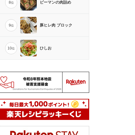
ピーマンの肉詰め
8
位
豚ヒレ肉 ブロック
9
位
ひしお
10
位