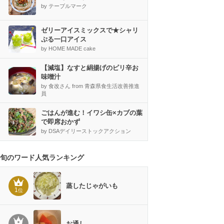
by テーブルマーク
ゼリーアイスミックスで★シャリ
ぷる一口アイス
by HOME MADE cake
【減塩】なすと絹揚げのピリ辛お
味噌汁
by 食改さん from 青森県食生活改善推進
員
ごはんが進む！イワシ缶×カブの葉
で即席おかず
by DSAデイリーストックアクション
旬のワード人気ランキング
蒸したじゃがいも
1
位
お通し