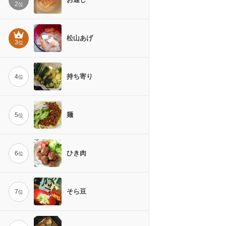
2
位
松山あげ
3
位
持ち寄り
4
位
麺
5
位
ひき肉
6
位
そら豆
7
位