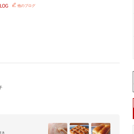
他のブログ
子
き
