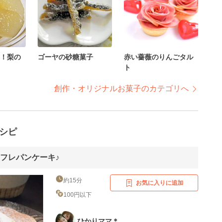
！梨の
ゴーヤの砂糖菓子
赤い薔薇のりんごタル
ト
創作・オリジナルお菓子のカテゴリへ
シピ
フレパンケーキ♪
約15分
お気に入りに追加
100円以下
ひかりママ＊