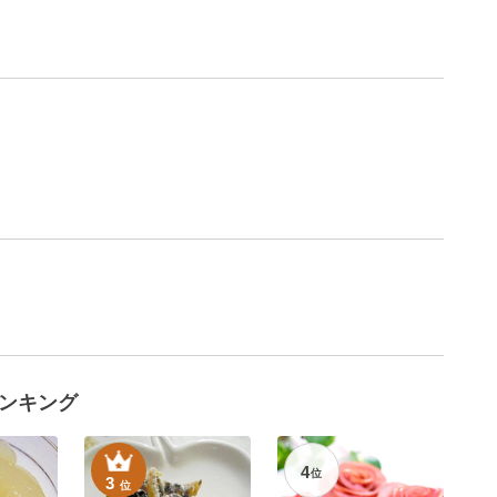
ンキング
4
位
3
位