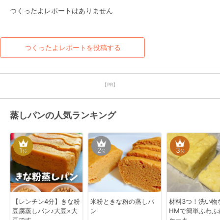
つくったよレポートはありません
つくったよレポートを投稿する
【PR】
蒸しパンの人気ランキング
1
2
3
位
位
位
【レンチン4分】きな粉
米粉ときな粉の蒸しパ
材料3つ！洗い物
豆腐蒸しパン♪大豆×大
ン
HMで簡単ふわふ