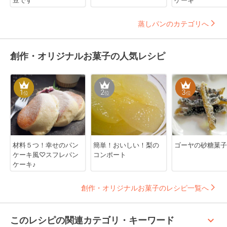
豆です
ケーキ
蒸しパンのカテゴリへ
創作・オリジナルお菓子の人気レシピ
1
2
3
位
位
位
材料５つ！幸せのパン
簡単！おいしい！梨の
ゴーヤの砂糖菓子
ケーキ風♡スフレパン
コンポート
ケーキ♪
創作・オリジナルお菓子のレシピ一覧へ
keyboard_arrow_up
このレシピの関連カテゴリ・キーワード