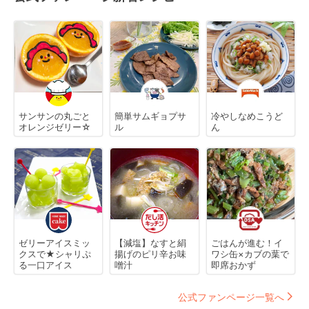
サンサンの丸ごと
簡単サムギョプサ
冷やしなめこうど
オレンジゼリー☆
ル
ん
ゼリーアイスミッ
【減塩】なすと絹
ごはんが進む！イ
クスで★シャリぷ
揚げのピリ辛お味
ワシ缶×カブの葉で
る一口アイス
噌汁
即席おかず
公式ファンページ一覧へ