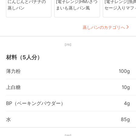
にんじんとバナナの
[電子レンジ]HM♪さつ
[電子レンジ]魚
蒸しパン
まいも蒸しパン風
セージ入りマフ
蒸しパンのカテゴリへ
【PR】
材料（5人分）
薄力粉
100g
上白糖
10g
BP（ベーキングパウダー）
4g
水
85g
【PR】