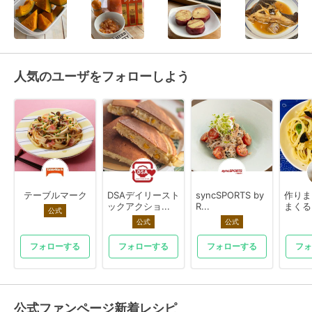
人気のユーザをフォローしよう
テーブルマーク
DSAデイリースト
syncSPORTS by
作りま
ックアクショ...
R...
まくる
公式
公式
公式
フォローする
フォローする
フォローする
フォ
公式ファンページ新着レシピ