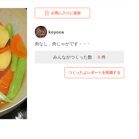
お気に入りに追加
koyoca
肉なし、肉じゃがです・・・
みんながつくった数
0
件
つくったよレポートを投稿する