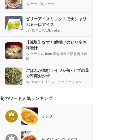
by テーブルマーク
ゼリーアイスミックスで★シャリ
ぷる一口アイス
by HOME MADE cake
【減塩】なすと絹揚げのピリ辛お
味噌汁
by 食改さん from 青森県食生活改善推進
員
ごはんが進む！イワシ缶×カブの葉
で即席おかず
by DSAデイリーストックアクション
旬のワード人気ランキング
ミンチ
1
位
ケイジャンスパイス