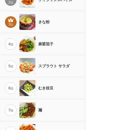
2
位
きな粉
3
位
麻婆茄子
4
位
スプラウト サラダ
5
位
むき枝豆
6
位
麺
7
位