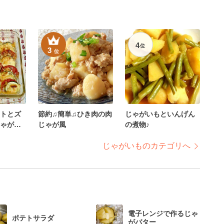
4
位
3
位
トとズ
節約♫簡単♫ひき肉の肉
じゃがいもといんげん
ゃがの
じゃが風
の煮物♪
じゃがいものカテゴリへ
電子レンジで作るじゃ
ポテトサラダ
がバター