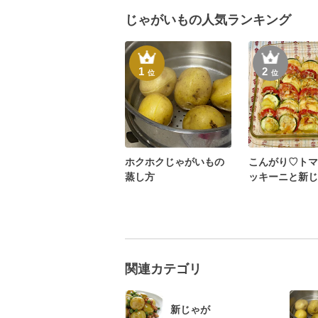
じゃがいもの人気ランキング
1
2
位
位
ホクホクじゃがいもの
こんがり♡トマ
蒸し方
ッキーニと新じ
チーズ焼き
関連カテゴリ
新じゃが