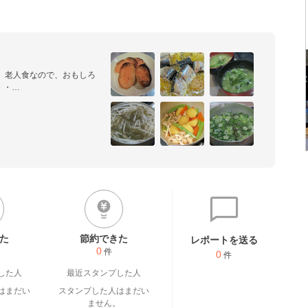
。老人食なので、おもしろ
・

います♪（この玉子焼きは一
ものです。）
た
節約できた
レポートを送る
0
件
0
件
した人
最近スタンプした人
はまだい
スタンプした人はまだい
。
ません。