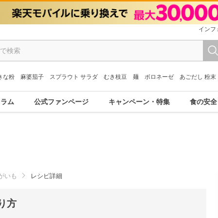
インフ
きな粉
麻婆茄子
スプラウト サラダ
むき枝豆
麺
ボロネーゼ
あごだし 粉末
コラム
公式ファンページ
キャンペーン・特集
食の安全
がいも
レシピ詳細
り方