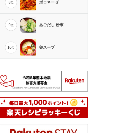
ボロネーゼ
8
位
あごだし 粉末
9
位
卵スープ
10
位