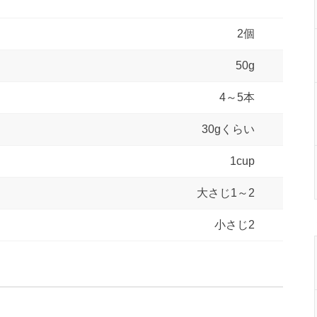
2個
50g
4～5本
30gくらい
1cup
大さじ1～2
小さじ2