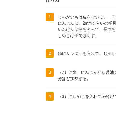
作り方
1
じゃがいもは皮をむいて、一口
にんじんは、2mmくらいの半
いんげんは筋をとって、長さを
しめじは手でほぐす。
2
鍋にサラダ油を入れて、じゃが
3
（2）に水、にんじんだし醤油
分ほど加熱する。
4
（3）にしめじを入れて5分ほ