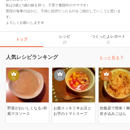
私は3歳と1歳の娘を持つ、子育て奮闘中のママです♪

普段の食事のほかに、子供に好評だったものをご紹介していこうと思いま
す。

よろしくお願いします☆
レシピ
つくったよレポート
トップ
21
0
人気レシピランキング
もっと見る
1
位
2
位
3
位
野菜がおいしくなる♪和
お腹スッキリ☆お豆と
炊飯器で簡単！舞
風マヨソース
お芋のトマトスープ
炊き込みごはん