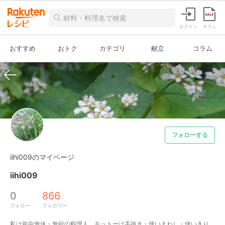
ログイン
チラシ
おすすめ
おトク
カテゴリ
献立
コラム
フォローする
iihi009のマイページ
iihi009
0
866
フォロー
フォロワー
私は年中無休・無給の料理人。モットーは手抜き・使いまわし・使いきり。