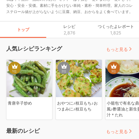
安心・安全・安価。素材に手をかけない単純・素朴・簡単料理。家人のコレ
ステロール値が上がらないように豆腐、納豆、おからをよく食べています。
レシピ
つくったよレポート
トップ
2,876
1,825
人気レシピランキング
もっと見る
1
位
2
位
3
位
青唐辛子炒め
おやつに♪枝豆もち♪お
小籠包で有名な鼎
つまみに♪枝豆もち
風♪酢醤油と新生
汁＊たれ
最新のレシピ
もっと見る