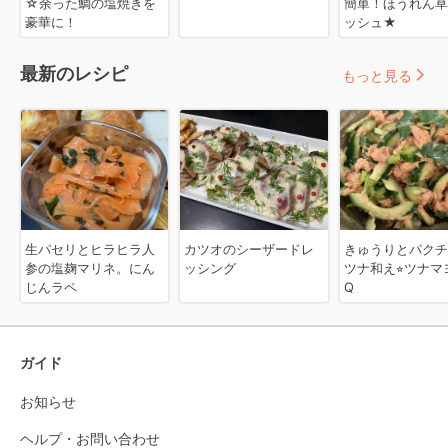
☆余った鯛の塩焼きを
簡単！ほうれん草
豪華に！
ッシュ★
最新のレシピ
もっと見る
生パセリとヒラヒラ人
カツオのシーザードレ
きゅうりとパクチ
参の塩麹マリネ。にん
ッシング
ツナ和え⭐︎ツナマ
じんラペ
Q
ガイド
お知らせ
ヘルプ・お問い合わせ