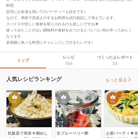
料理。

自宅にお友達を招いてのパーティーも好きです♪

なので、簡単で見栄えのするお料理を試行錯誤して考えています。

スパイスや珍しい食材を取り入れるのも楽しいですね★

使ってみたことのない調味料や食材をみつけるとついつい何か作ってみたく
なります。

多国籍に色々な料理にチャレンジして行きたいです♪
レシピ
つくったよレポート
トップ
164
34
人気レシピランキング
もっと見る
1
位
2
位
3
位
炊飯器で簡単☆鯛めし
生ブルーベリー酢
お家パーティ★