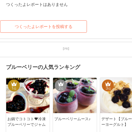
つくったよレポートはありません
つくったよレポートを投稿する
【PR】
ブルーベリーの人気ランキング
1
2
3
位
位
位
お鍋でコトコト❤️冷凍
ブルーベリームース♪
デザート【ブルー
ブルーベリーでジャム
ーヨーグルト】