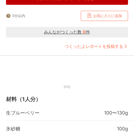
5分以内
お気に入りに追加
みんながつくった数
0
件
つくったよレポートを投稿する
【PR】
材料（1人分）
生ブルーベリー
100〜130g
氷砂糖
100g