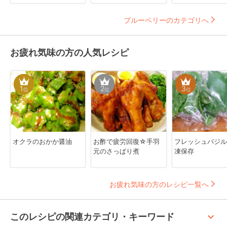
ブルーベリーのカテゴリへ
お疲れ気味の方の人気レシピ
1
2
3
位
位
位
オクラのおかか醤油
お酢で疲労回復☆手羽
フレッシュバジル
元のさっぱり煮
凍保存
お疲れ気味の方のレシピ一覧へ
keyboard_arrow_up
このレシピの関連カテゴリ・キーワード