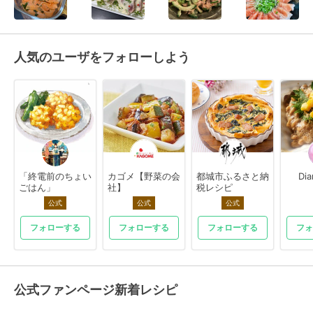
人気のユーザをフォローしよう
「終電前のちょい
カゴメ【野菜の会
都城市ふるさと納
Di
ごはん」
社】
税レシピ
公式
公式
公式
フォローする
フォローする
フォローする
フォ
公式ファンページ新着レシピ