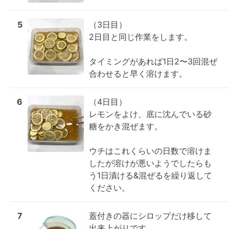
5
（3日目）

2日目と同じ作業をします。

タイミングがあれば1日2〜3回混ぜ
合わせると早く溶けます。
6
（4日目）

レモンをよけ、底に沈んでいる砂
糖をかき混ぜます。

ウチはこれくらいの日数で溶けま
したが溶けが悪いようでしたらも
う1日漬ける&混ぜるを繰り返して
ください。
7
蓋付きの器にシロップだけ移して
出来上がりです。
