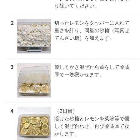
り除いてください。
2
切ったレモンをタッパーに入れて
重さを計り、同量の砂糖（写真は
てんさい糖）を加えます。
3
優しくかき混ぜたら蓋をして冷蔵
庫で一晩寝かせます。
4
（2日目）

溶けた砂糖とレモンを菜箸等で優
しく混ぜ合わせ、再び冷蔵庫で寝
かします。