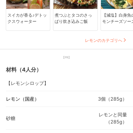
スイカが香る♪デトッ
煮つぶとタコのさっ
【減塩】白身魚
クスウォーター
ぱり炊き込みご飯
モンチーズソー
レモンのカテゴリへ
【PR】
材料（4人分）
【レモンシロップ】
レモン（国産）
3個（285g）
レモンと同量
砂糖
（285g）