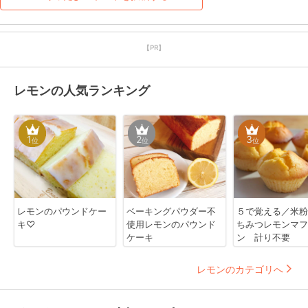
【PR】
レモンの人気ランキング
1
2
3
位
位
位
レモンのパウンドケー
ベーキングパウダー不
５で覚える／米粉
キ♡
使用レモンのパウンド
ちみつレモンマフ
ケーキ
ン 計り不要
レモンのカテゴリへ