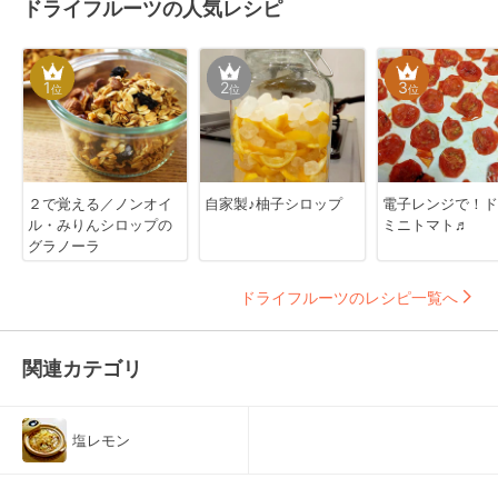
ドライフルーツの人気レシピ
1
2
3
位
位
位
２で覚える／ノンオイ
自家製♪柚子シロップ
電子レンジで！ド
ル・みりんシロップの
ミニトマト♬
グラノーラ
ドライフルーツのレシピ一覧へ
関連カテゴリ
塩レモン