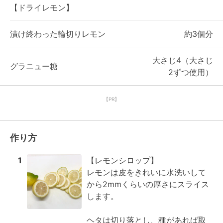
【ドライレモン】
漬け終わった輪切りレモン
約3個分
大さじ4（大さじ
グラニュー糖
2ずつ使用）
【PR】
作り方
1
【レモンシロップ】

レモンは皮をきれいに水洗いして
から2mmくらいの厚さにスライス
します。

ヘタは切り落とし、種があれば取