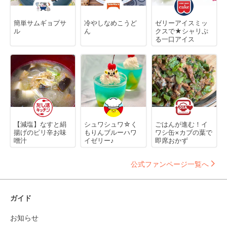
簡単サムギョプサ
冷やしなめこうど
ゼリーアイスミッ
ル
ん
クスで★シャリぷ
る一口アイス
【減塩】なすと絹
シュワシュワ☆く
ごはんが進む！イ
揚げのピリ辛お味
もりんブルーハワ
ワシ缶×カブの葉で
噌汁
イゼリー♪
即席おかず
公式ファンページ一覧へ
ガイド
お知らせ