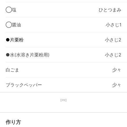
◯塩
ひとつまみ
◯醤油
小さじ1
●片栗粉
小さじ2
●水(水溶き片栗粉用)
小さじ2
白ごま
少々
ブラックペッパー
少々
【PR】
作り方