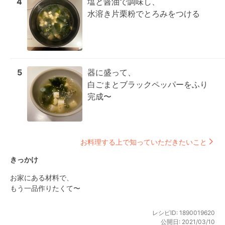
4
塩と醤油で調味し、

水溶き片栗粉でとろみをつける
5
器に盛って、

白ごまとブラックペッパーをふり
完成〜
お料理する上で知っていただきたいこと
きっかけ
お家にある材料で、

もう一品作りたくて〜
レシピID:
1890019620
公開日:
2021/03/10