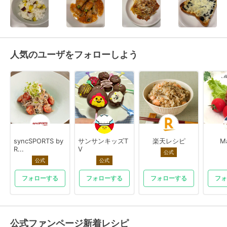
人気のユーザをフォローしよう
syncSPORTS by
サンサンキッズT
楽天レシピ
M
R...
V
公式
公式
公式
フォローする
フォローする
フォローする
フォ
公式ファンページ新着レシピ