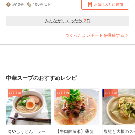
約10分
100円以下
お気に入りに追加
みんながつくった数
2
件
つくったよレポートを投稿する
中華スープのおすすめレシピ
おすすめ
おすすめ
おすすめ
冷やしうどん ラー
【牛肉酸辣湯】薄切
塩鮭と大根のス