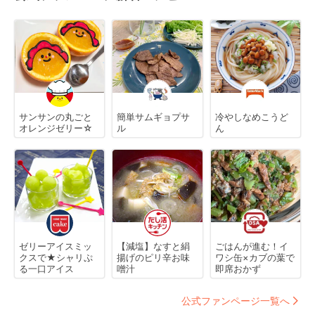
サンサンの丸ごと
簡単サムギョプサ
冷やしなめこうど
オレンジゼリー☆
ル
ん
ゼリーアイスミッ
【減塩】なすと絹
ごはんが進む！イ
クスで★シャリぷ
揚げのピリ辛お味
ワシ缶×カブの葉で
る一口アイス
噌汁
即席おかず
公式ファンページ一覧へ