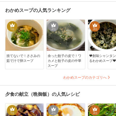
わかめスープの人気ランキング
1
2
3
位
位
位
捨てないで！ささみの
余った餃子の皮で！ワ
❤創味シャンタン
茹で汁で卵スープ
カメと餃子の皮の中華
るわかめスープ❤
スープ
わかめスープのカテゴリへ
夕食の献立（晩御飯）の人気レシピ
1
2
3
位
位
位