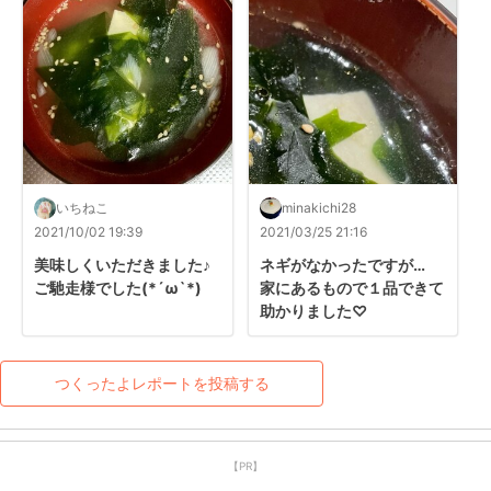
いちねこ
minakichi28
2021/10/02 19:39
2021/03/25 21:16
美味しくいただきました♪
ネギがなかったですが…

ご馳走様でした(*´ω`*)
家にあるもので１品できて
助かりました♡
つくったよレポートを投稿する
【PR】