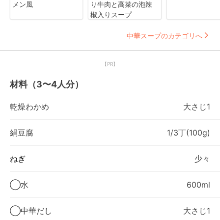
メン風
り牛肉と高菜の泡辣
椒入りスープ
中華スープのカテゴリへ
【PR】
材料（3〜4人分）
乾燥わかめ
大さじ1
絹豆腐
1/3丁(100g)
ねぎ
少々
◯水
600ml
◯中華だし
大さじ1