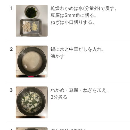
1
乾燥わかめは水(分量外)で戻す。

豆腐は5mm角に切る。

ねぎは小口切りする。
2
鍋に水と中華だしを入れ、

沸かす
3
わかめ・豆腐・ねぎを加え、

3分煮る