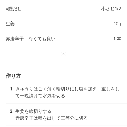
⭐︎鰹だし
小さじ1/2
生姜
10g
赤唐辛子 なくても良い
１本
【PR】
作り方
1
きゅうりはごく薄く輪切りにし塩を加え　重しをし
て一晩漬けて水気を切る
2
生姜を線切りする

赤唐辛子は種を出して三等分に切る