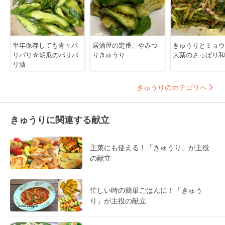
半年保存しても青々パ
居酒屋の定番、やみつ
きゅうりとミョウ
リパリ☆胡瓜のパリパ
りきゅうり
大葉のさっぱり和
リ漬
きゅうりのカテゴリへ
きゅうりに関連する献立
主菜にも使える！「きゅうり」が主役
の献立
忙しい時の簡単ごはんに！「きゅう
り」が主役の献立