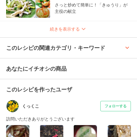
さっと炒めて簡単に！「きゅうり」が
主役の献立
続きを表示する
keyboard_arrow_up
このレシピの関連カテゴリ・キーワード
あなたにイチオシの商品
このレシピを作ったユーザ
くっくこ
フォローする
訪問いただきありがとうございます