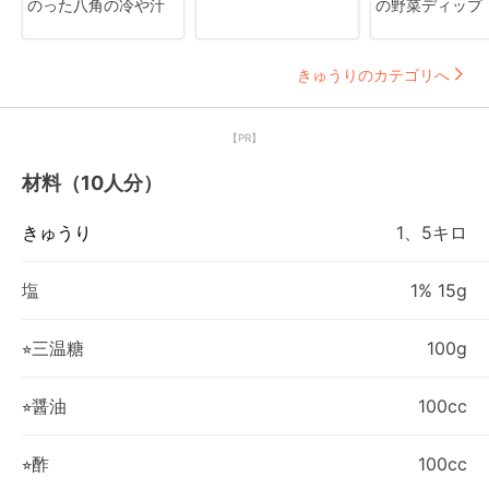
のった八角の冷や汁
の野菜ディップ
きゅうりのカテゴリへ
【PR】
材料（10人分）
きゅうり
1、5キロ
塩
1% 15g
⭐︎三温糖
100g
⭐︎醤油
100cc
⭐︎酢
100cc