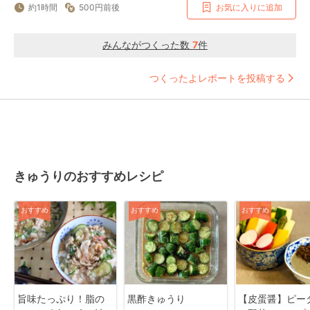
約1時間
500円前後
お気に入りに追加
みんながつくった数
7
件
つくったよレポートを投稿する
きゅうりのおすすめレシピ
おすすめ
おすすめ
おすすめ
旨味たっぷり！脂の
黒酢きゅうり
【皮蛋醤】ピー