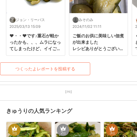
ジョン・リーバス
みそのみ
2025/03/13 15:09
2024/11/02 11:11
❤・・❤です♪重石が軽か
ご飯のお供に美味しい佃煮
ったかも、、、ムラになっ
が出来ました

てしまったけど、イイご飯
レシピありがとうございま
の友って本当で、美味しく
した
出来ました↑鷹の爪も使っ
たら、それも良かった♡ご
つくったよレポートを投稿する
馳走様でした～
【PR】
きゅうりの人気ランキング
1
2
3
位
位
位