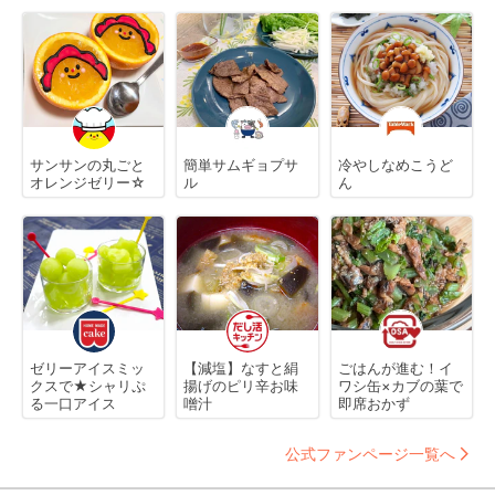
サンサンの丸ごと
簡単サムギョプサ
冷やしなめこうど
オレンジゼリー☆
ル
ん
ゼリーアイスミッ
【減塩】なすと絹
ごはんが進む！イ
クスで★シャリぷ
揚げのピリ辛お味
ワシ缶×カブの葉で
る一口アイス
噌汁
即席おかず
公式ファンページ一覧へ