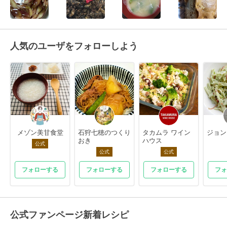
人気のユーザをフォローしよう
メゾン美甘食堂
石狩七穂のつくり
タカムラ ワイン
ジョン
おき
ハウス
公式
公式
公式
フォローする
フォローする
フォローする
フォ
公式ファンページ新着レシピ