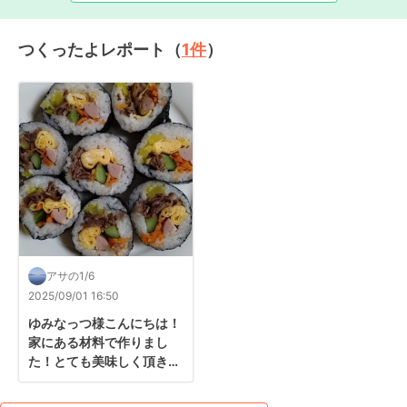
つくったよレポート（
1
件
）
アサの1/6
2025/09/01 16:50
ゆみなっつ様こんにちは！
家にある材料で作りまし
た！とても美味しく頂きま
した( ◍•㉦•◍ )