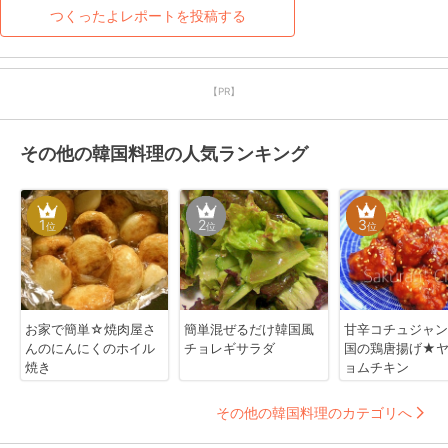
つくったよレポートを投稿する
【PR】
その他の韓国料理の人気ランキング
1
2
3
位
位
位
お家で簡単☆焼肉屋さ
簡単混ぜるだけ韓国風
甘辛コチュジャン
んのにんにくのホイル
チョレギサラダ
国の鶏唐揚げ★
焼き
ョムチキン
その他の韓国料理のカテゴリへ