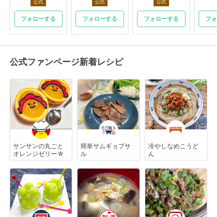
公式
公式
公式
フォローする
フォローする
フォローする
フォ
公式ファンページ新着レシピ
サンサンの丸ごと
簡単サムギョプサ
冷やしなめこうど
オレンジゼリー☆
ル
ん