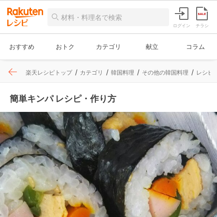
ログイン
チラシ
おすすめ
おトク
カテゴリ
献立
コラム
楽天レシピトップ
カテゴリ
韓国料理
その他の韓国料理
レシピ
簡単キンパ レシピ・作り方