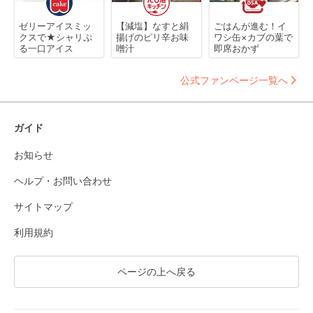
ゼリーアイスミッ
【減塩】なすと絹
ごはんが進む！イ
クスで★シャリぷ
揚げのピリ辛お味
ワシ缶×カブの葉で
る一口アイス
噌汁
即席おかず
公式ファンページ一覧へ
ガイド
お知らせ
ヘルプ・お問い合わせ
サイトマップ
利用規約
ページの上へ戻る