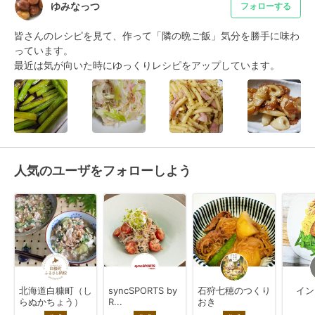
ゆみなっつ
フォローする
皆さんのレシピを見て、作って「隣の晩ご飯」気分を勝手に味わ
っています。

最近は気が向いた時にゆっくりレシピをアップしています。
人気のユーザをフォローしよう
北海道白糠町（し
syncSPORTS by
石狩七穂のつくり
イン
らぬかちょう）
R...
おき