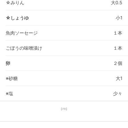
☆みりん
大0.5
☆しょうゆ
小1
魚肉ソーセージ
１本
ごぼうの味噌漬け
１本
卵
２個
※砂糖
大1
※塩
少々
【PR】