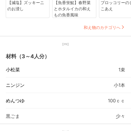
【減塩】ズッキーニ
【魚香蛍魷】春野菜
ブロッコリーの
のお浸し
とホタルイカの和え
こあえ
もの魚香風味
和え物のカテゴリへ
【PR】
材料（3～4人分）
小松菜
1束
ニンジン
小1本
めんつゆ
100ｃｃ
黒ごま
少々