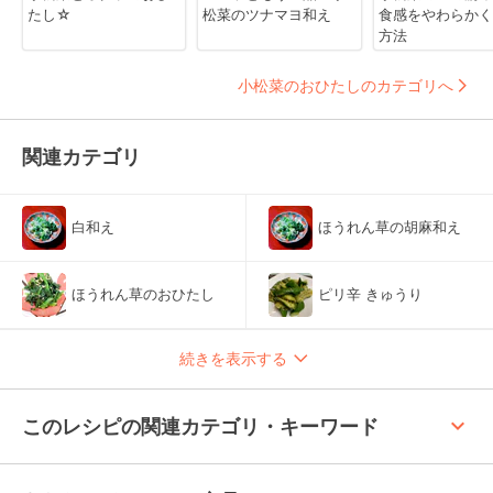
たし☆
松菜のツナマヨ和え
食感をやわらかく
方法
小松菜のおひたしのカテゴリへ
関連カテゴリ
白和え
ほうれん草の胡麻和え
ほうれん草のおひたし
ピリ辛 きゅうり
続きを表示する
keyboard_arrow_up
このレシピの関連カテゴリ・キーワード