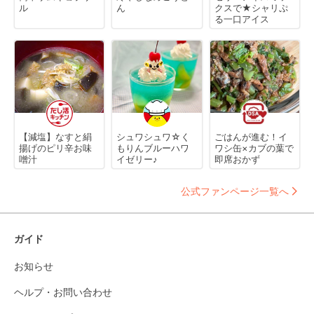
ル
ん
クスで★シャリぷ
る一口アイス
【減塩】なすと絹
シュワシュワ☆く
ごはんが進む！イ
揚げのピリ辛お味
もりんブルーハワ
ワシ缶×カブの葉で
噌汁
イゼリー♪
即席おかず
公式ファンページ一覧へ
ガイド
お知らせ
ヘルプ・お問い合わせ