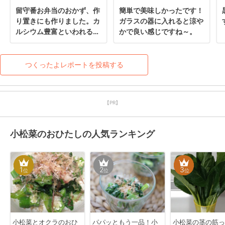
留守番お弁当のおかず、作
簡単で美味しかったです！
り置きにも作りました。カ
ガラスの器に入れると涼や
ルシウム豊富といわれる小
かで良い感じですね～。
松菜摂取に美味しく頂きま
した。ご馳走さまでした♪
つくったよレポートを投稿する
【PR】
小松菜のおひたしの人気ランキング
1
2
3
位
位
位
小松菜とオクラのおひ
パパッともう一品！小
小松菜の茎の筋っ