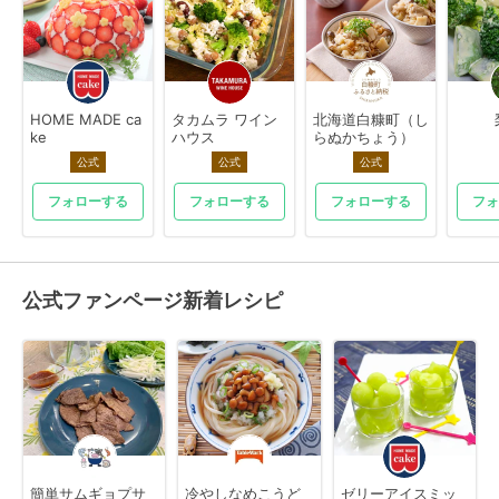
HOME MADE ca
タカムラ ワイン
北海道白糠町（し
ke
ハウス
らぬかちょう）
公式
公式
公式
フォローする
フォローする
フォローする
フォ
公式ファンページ新着レシピ
簡単サムギョプサ
冷やしなめこうど
ゼリーアイスミッ