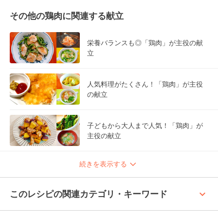
その他の鶏肉に関連する献立
栄養バランスも◎「鶏肉」が主役の献
立
人気料理がたくさん！「鶏肉」が主役
の献立
子どもから大人まで人気！「鶏肉」が
主役の献立
続きを表示する
keyboard_arrow_up
このレシピの関連カテゴリ・キーワード