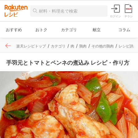
ログイン
チラシ
おすすめ
おトク
カテゴリ
献立
コラム
楽天レシピトップ
カテゴリ
肉
鶏肉
その他の鶏肉
レシピ詳細
手羽元とトマトとペンネの煮込み レシピ・作り方