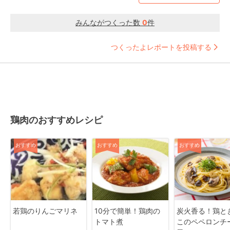
みんながつくった数
0
件
つくったよレポートを投稿する
鶏肉のおすすめレシピ
おすすめ
おすすめ
おすすめ
若鶏のりんごマリネ
10分で簡単！鶏肉の
炭火香る！鶏と
トマト煮
このペペロンチ