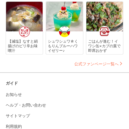
【減塩】なすと絹
シュワシュワ☆く
ごはんが進む！イ
揚げのピリ辛お味
もりんブルーハワ
ワシ缶×カブの葉で
噌汁
イゼリー♪
即席おかず
公式ファンページ一覧へ
ガイド
お知らせ
ヘルプ・お問い合わせ
サイトマップ
利用規約