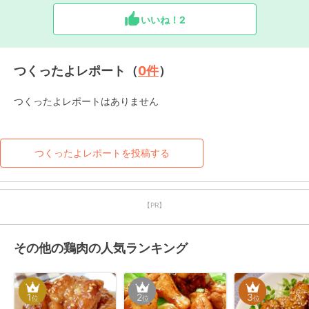
いいね！
2
つくったよレポート（
0
件
）
つくったよレポートはありません
つくったよレポートを投稿する
【PR】
その他の鶏肉の人気ランキング
1
2
3
位
位
位