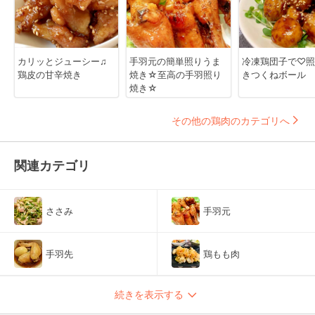
カリッとジューシー♫
手羽元の簡単照りうま
冷凍鶏団子で♡照
鶏皮の甘辛焼き
焼き☆至高の手羽照り
きつくねボール
焼き☆
その他の鶏肉のカテゴリへ
関連カテゴリ
ささみ
手羽元
手羽先
鶏もも肉
続きを表示する