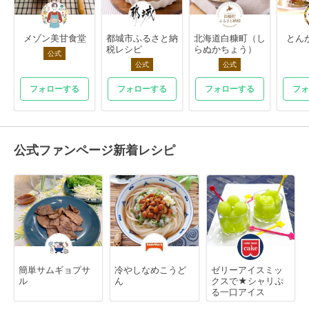
メゾン美甘食堂
都城市ふるさと納
北海道白糠町（し
とん
税レシピ
らぬかちょう）
公式
公式
公式
フォローする
フォローする
フォローする
フォ
公式ファンページ新着レシピ
簡単サムギョプサ
冷やしなめこうど
ゼリーアイスミッ
ル
ん
クスで★シャリぷ
る一口アイス