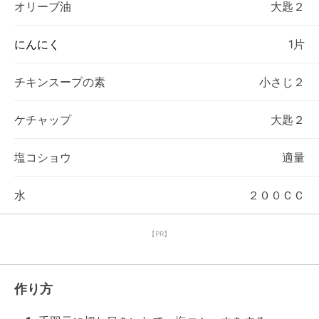
オリーブ油
大匙２
にんにく
1片
チキンスープの素
小さじ２
ケチャップ
大匙２
塩コショウ
適量
水
２００ＣＣ
【PR】
作り方