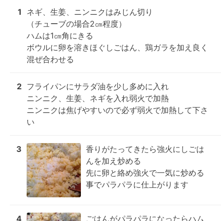
1
ネギ、生姜、ニンニクはみじん切り

（チューブの場合2㎝程度）

ハムは1㎝角にきる

ボウルに卵を溶きほぐしごはん、鶏ガラを加え良く
混ぜ合わせる
2
フライパンにサラダ油を少し多めに入れ

ニンニク、生姜、ネギを入れ弱火で加熱

ニンニクは焦げやすいので必ず弱火で加熱して下さ
い
3
香りがたってきたら強火にしごは
んを加え炒める

先に卵と絡め強火で一気に炒める
事でパラパラに仕上がります
4
ごはんがパラパラになったらハム