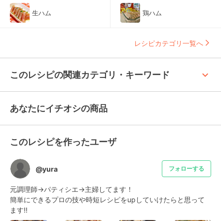
生ハム
鶏ハム
レシピカテゴリ一覧へ
keyboard_arrow_up
このレシピの関連カテゴリ・キーワード
あなたにイチオシの商品
このレシピを作ったユーザ
@yura
フォローする
元調理師→パティシエ→主婦してます！

簡単にできるプロの技や時短レシピをupしていけたらと思って
ます‼︎