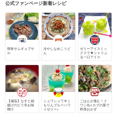
公式ファンページ新着レシピ
簡単サムギョプサ
冷やしなめこうど
ゼリーアイスミッ
ル
ん
クスで★シャリぷ
る一口アイス
【減塩】なすと絹
シュワシュワ☆く
ごはんが進む！イ
揚げのピリ辛お味
もりんブルーハワ
ワシ缶×カブの葉で
噌汁
イゼリー♪
即席おかず