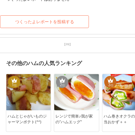
つくったよレポートを投稿する
【PR】
その他のハムの人気ランキング
1
2
3
位
位
位
ハムとじゃがいものジ
レンジで簡単♪我が家
ハム巻きオクラの
ャーマンポテト(^^)
の“ハムエッグ”
当おかず＋＋