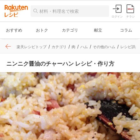
ログイン
チラシ
おすすめ
おトク
カテゴリ
献立
コラム
楽天レシピトップ
カテゴリ
肉
ハム
その他のハム
レシピ詳細
ニンニク醤油のチャーハン レシピ・作り方