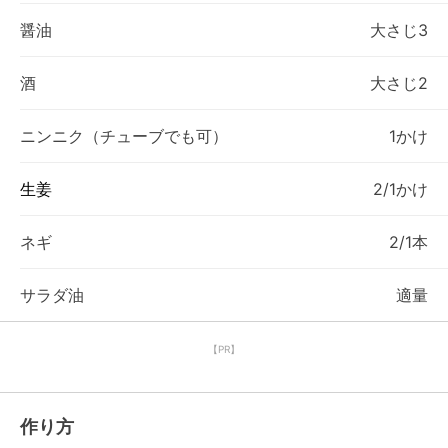
醤油
大さじ3
酒
大さじ2
ニンニク（チューブでも可）
1かけ
生姜
2/1かけ
ネギ
2/1本
サラダ油
適量
【PR】
作り方