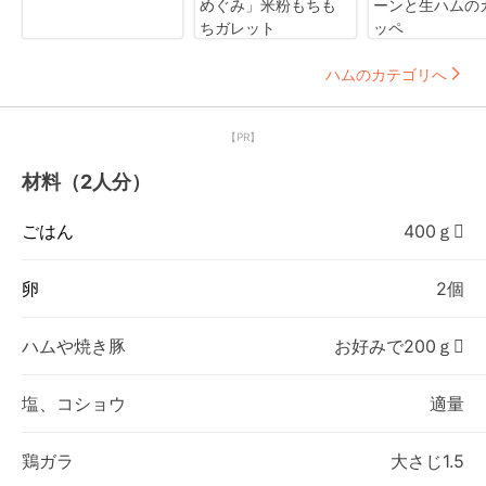
めぐみ」米粉もちも
ーンと生ハムの
ちガレット
ッペ
ハムのカテゴリへ
【PR】
材料（2人分）
ごはん
400ｇ
卵
2個
ハムや焼き豚
お好みで200ｇ
塩、コショウ
適量
鶏ガラ
大さじ1.5