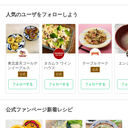
人気のユーザをフォローしよう
東北楽天ゴールデ
タカムラ ワイン
テーブルマーク
エン
ンイーグルス
ハウス
公式
公式
公式
フォローする
フォローする
フォローする
フォ
公式ファンページ新着レシピ