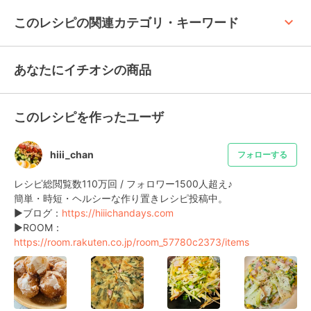
keyboard_arrow_up
このレシピの関連カテゴリ・キーワード
あなたにイチオシの商品
このレシピを作ったユーザ
hiii_chan
フォローする
レシピ総閲覧数110万回 / フォロワー1500人超え♪

簡単・時短・ヘルシーな作り置きレシピ投稿中。

▶ブログ：
https://hiiichandays.com
▶ROOM：
https://room.rakuten.co.jp/room_57780c2373/items