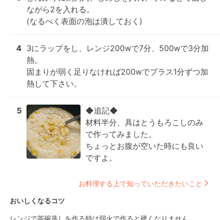
ながら2を入れる。

(なるべく表面の泡は潰しておく)
4
3にラップをし、レンジ200wで7分、500wで3分加
熱。

固まりが弱く足りなければ200wでプラス1分ずつ加
熱して下さい。
5
◆追記◆

材料半分、具はとうもろこしのみ
で作ってみました。

ちょっとお腹が空いた時にも良い
ですよ。
お料理する上で知っていただきたいこと
おいしくなるコツ
レンジで茶碗蒸しを作る時は弱火で作ると硬くなりません。