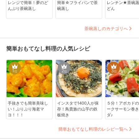
レンジで簡単！夢のど
簡単☆フライパンで茶
レンチン★茶碗
んぶり茶碗蒸し
碗蒸し
どん
茶碗蒸しのカテゴリへ
簡単おもてなし料理の人気レシピ
1
2
3
位
位
位
手抜きでも簡単美味し
インスタで1400人が保
５分！アボカドの
い！ぷりぷり海老マ
存！鳥貴族の山芋の鉄
ークサーモン巻き
ヨ！！！
板焼き
ダ♪
簡単おもてなし料理のレシピ一覧へ