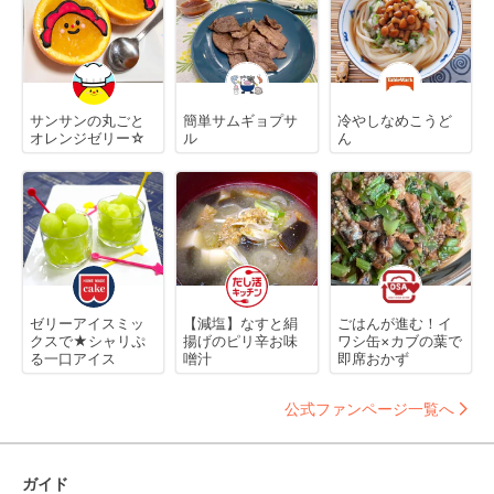
サンサンの丸ごと
簡単サムギョプサ
冷やしなめこうど
オレンジゼリー☆
ル
ん
ゼリーアイスミッ
【減塩】なすと絹
ごはんが進む！イ
クスで★シャリぷ
揚げのピリ辛お味
ワシ缶×カブの葉で
る一口アイス
噌汁
即席おかず
公式ファンページ一覧へ
ガイド