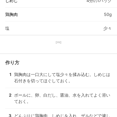
しめじ
4分の1パック
鶏胸肉
50g
塩
少々
【PR】
作り方
1
鶏胸肉は一口大にして塩少々を揉み込む。しめじは
石付きを切ってほぐしておく。
2
ボールに、卵、白だし、醤油、水を入れてよく溶い
ておく。
3
どんぶりに鶏胸肉、しめじを入れ、ザルなどで濾し