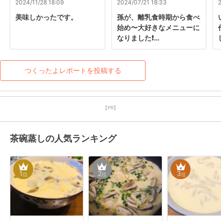
2024/11/28 18:09
2024/07/21 18:33
美味しかったです。
孫が、離乳食時期から食べ
始め〜大好きなメニューに
なりました❗️

　端っこのみどりは枝豆で
す。

夏場は冷たくして‼️
つくったよレポートを投稿する
【PR】
茶碗蒸しの人気ランキング
1
2
3
位
位
位