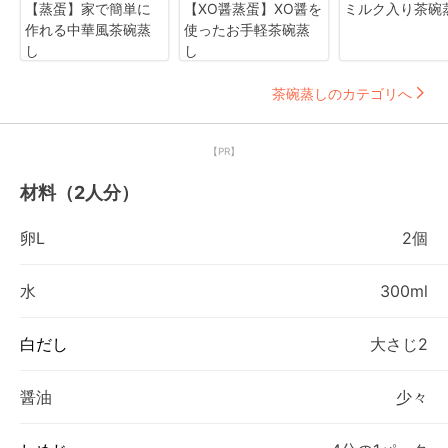
【蒸蛋】家で簡単に
【XO醤蒸蛋】XO醤を
ミルク入り茶碗
作れる中華風茶碗蒸
使ったお手軽茶碗蒸
し
し
茶碗蒸しのカテゴリへ
【PR】
材料（2人分）
卵L
2個
水
300ml
白だし
大さじ2
醤油
少々