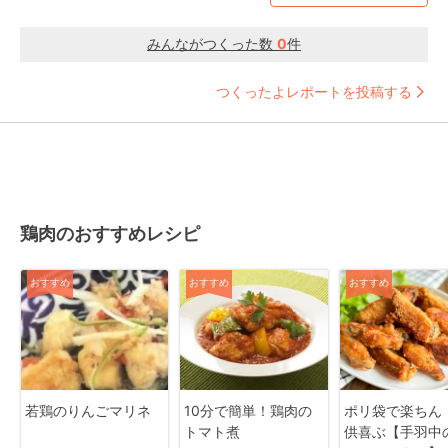
みんながつくった数
0
件
つくったよレポートを投稿する
鶏肉のおすすめレシピ
おすすめ
おすすめ
おすすめ
若鶏のりんごマリネ
10分で簡単！鶏肉の
ポリ袋で楽ちん
トマト煮
供喜ぶ【手羽中