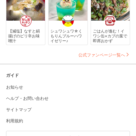
【減塩】なすと絹
シュワシュワ☆く
ごはんが進む！イ
揚げのピリ辛お味
もりんブルーハワ
ワシ缶×カブの葉で
噌汁
イゼリー♪
即席おかず
公式ファンページ一覧へ
ガイド
お知らせ
ヘルプ・お問い合わせ
サイトマップ
利用規約