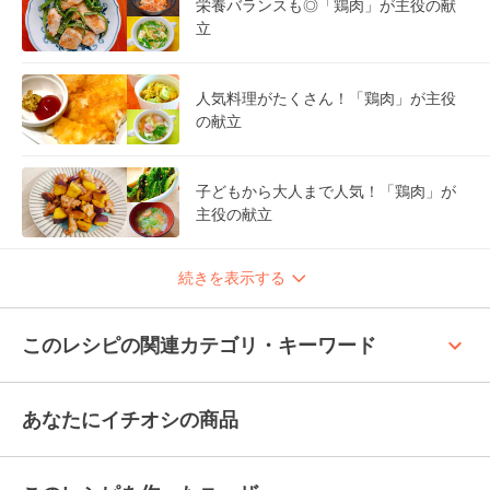
栄養バランスも◎「鶏肉」が主役の献
立
人気料理がたくさん！「鶏肉」が主役
の献立
子どもから大人まで人気！「鶏肉」が
主役の献立
続きを表示する
keyboard_arrow_up
このレシピの関連カテゴリ・キーワード
あなたにイチオシの商品