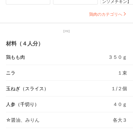
ンソメチキン】
鶏肉のカテゴリへ
【PR】
材料（４人分）
鶏もも肉
３５０ｇ
ニラ
１束
玉ねぎ（スライス）
１/２個
人参（千切り）
４０ｇ
☆醤油、みりん
各大３