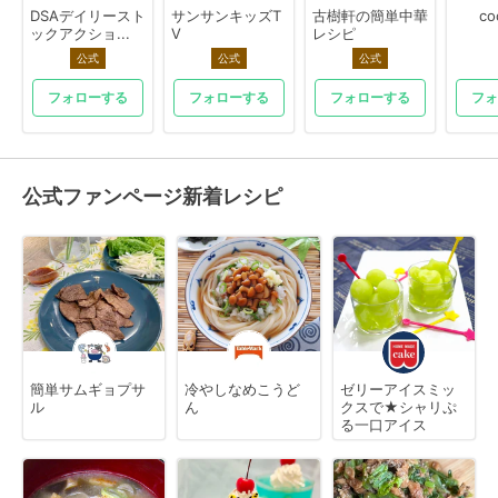
DSAデイリースト
サンサンキッズT
古樹軒の簡単中華
co
ックアクショ...
V
レシピ
公式
公式
公式
フォローする
フォローする
フォローする
フォ
公式ファンページ新着レシピ
簡単サムギョプサ
冷やしなめこうど
ゼリーアイスミッ
ル
ん
クスで★シャリぷ
る一口アイス