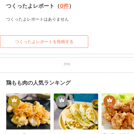
つくったよレポート（
0
件
）
つくったよレポートはありません
つくったよレポートを投稿する
【PR】
鶏もも肉の人気ランキング
1
2
3
位
位
位