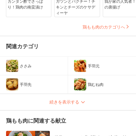
カンタン酢でさっぱ
ガツンとパクチー！チ
我が家の人気者！
り！鶏肉の南蛮漬け
キンとチーズのケサデ
の唐揚げ
ィーヤ
鶏もも肉のカテゴリへ
関連カテゴリ
ささみ
手羽元
手羽先
鶏むね肉
続きを表示する
鶏もも肉に関連する献立