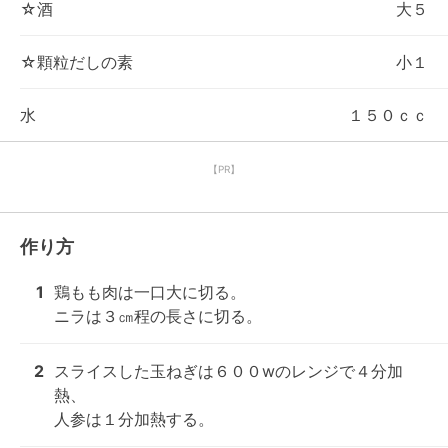
☆酒
大５
☆顆粒だしの素
小１
水
１５０ｃｃ
【PR】
作り方
1
鶏もも肉は一口大に切る。

ニラは３㎝程の長さに切る。
2
スライスした玉ねぎは６００wのレンジで４分加
熱、

人参は１分加熱する。