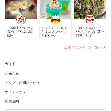
【減塩】なすと絹
シュワシュワ☆く
ごはんが進む！イ
揚げのピリ辛お味
もりんブルーハワ
ワシ缶×カブの葉で
噌汁
イゼリー♪
即席おかず
公式ファンページ一覧へ
ガイド
お知らせ
ヘルプ・お問い合わせ
サイトマップ
利用規約