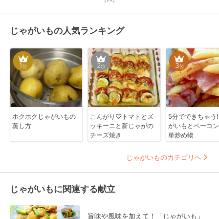
じゃがいもの人気ランキング
1
2
3
位
位
位
ホクホクじゃがいもの
こんがり♡トマトとズ
5分でできちゃう
蒸し方
ッキーニと新じゃがの
がいもとベーコン
チーズ焼き
単炒め物
じゃがいものカテゴリへ
じゃがいもに関連する献立
旨味や風味を加えて！「じゃがいも」