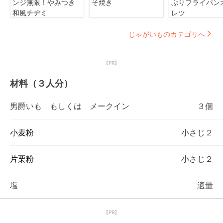
ンジ無限！やみつき
そ焼き
ぷりフライパン
和風チヂミ
レツ
じゃがいものカテゴリへ
【PR】
材料（３人分）
男爵いも もしくは メークイン
３個
小麦粉
小さじ２
片栗粉
小さじ２
塩
適量
【PR】