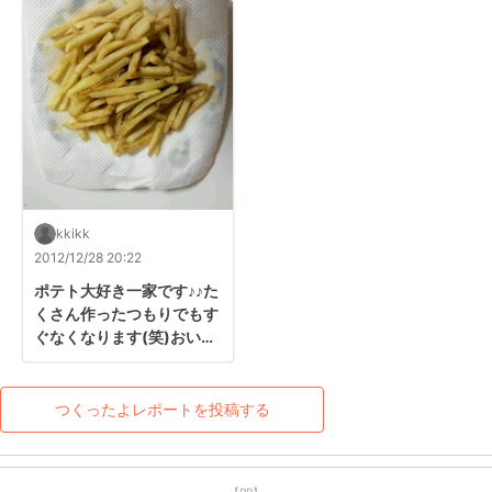
kkikk
2012/12/28 20:22
ポテト大好き一家です♪♪た
くさん作ったつもりでもす
ぐなくなります(笑)おいし
くいただきました♪
つくったよレポートを投稿する
【PR】