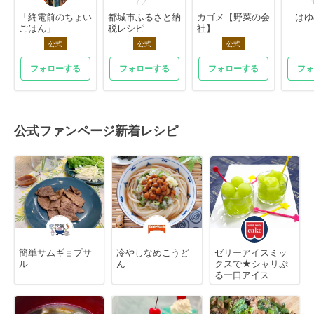
「終電前のちょい
都城市ふるさと納
カゴメ【野菜の会
はゆ
ごはん」
税レシピ
社】
公式
公式
公式
フォローする
フォローする
フォローする
フォ
公式ファンページ新着レシピ
簡単サムギョプサ
冷やしなめこうど
ゼリーアイスミッ
ル
ん
クスで★シャリぷ
る一口アイス