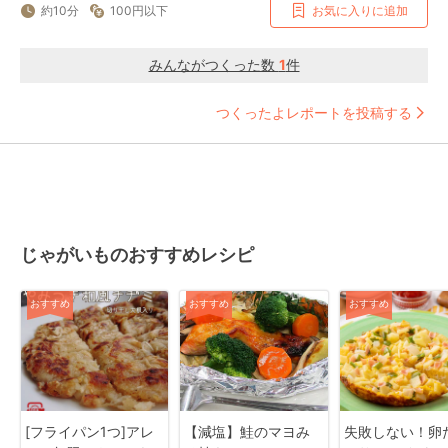
約10分
100円以下
お気に入りに追加
みんながつくった数
1
件
つくったよレポートを投稿する
じゃがいものおすすめレシピ
おすすめ
おすすめ
おすすめ
[フライパン1つ]アレ
【減塩】鮭のマヨみ
失敗しない！卵