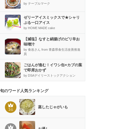
by テーブルマーク
ゼリーアイスミックスで★シャリ
ぷる一口アイス
by HOME MADE cake
【減塩】なすと絹揚げのピリ辛お
味噌汁
by 食改さん from 青森県食生活改善推進
員
ごはんが進む！イワシ缶×カブの葉
で即席おかず
by DSAデイリーストックアクション
旬のワード人気ランキング
蒸したじゃがいも
1
位
お通し