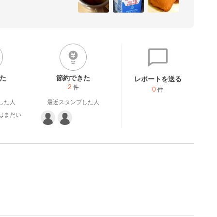
みりんも控えてますので、普
ってくださる場合には、塩加
れに普通の味付けのレシピも
1度の野菜カットに1時
ーは無塩。砂糖は上白糖。
た
節約できた
レポートを送る
2
件
0
件
した人
最近スタンプした人
はまだい
。