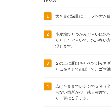
作り方
1
大き目の深皿にラップを大き目
2
小麦粉ひとつかみぐらいに水を
りとしたぐらいで、水が多い方
混ぜます。
3
２の上に豚肉キャベツ刻みネギ
と点在させてのばして、ゴマ油
4
広げたままでレンジで５分（全
らない箇所が少し残る程度で、
り、更に１分チン。