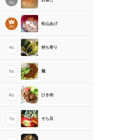
2
位
松山あげ
3
位
持ち寄り
4
位
麺
5
位
ひき肉
6
位
そら豆
7
位