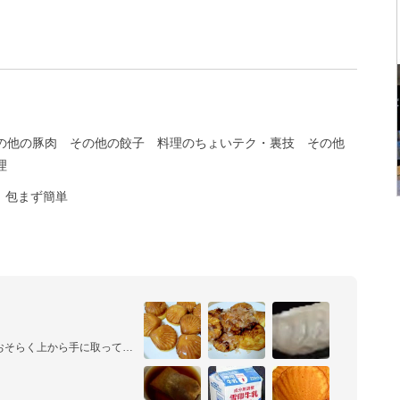
の他の豚肉
その他の餃子
料理のちょいテク・裏技
その他
理
包まず簡単
おそらく上から手に取って容
た材料順ですね。
