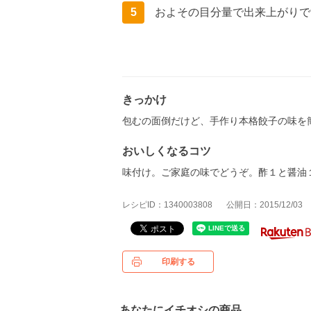
5
およその目分量で出来上がりで
きっかけ
包むの面倒だけど、手作り本格餃子の味を
おいしくなるコツ
味付け。ご家庭の味でどうぞ。酢１と醤油
レシピID：1340003808
公開日：2015/12/03
印刷する
あなたにイチオシの商品