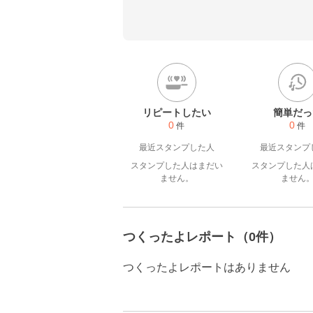
減塩してます。更に料理酒に
通のご家庭の方がお作りにな
減してくださいませ。ごくま
ございます。

時短に手抜きを兼ねて、３日に
間。レンジは５００ｗ。バタ
リピートしたい
簡単だっ
0
0
件
件
最近スタンプした人
最近スタンプ
スタンプした人はまだい
スタンプした人
ません。
ません
つくったよレポート（0件）
つくったよレポートはありません