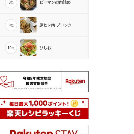
ピーマンの肉詰め
8
位
豚ヒレ肉 ブロック
9
位
ひしお
10
位