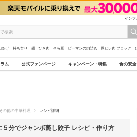
インフ
山あげ
持ち寄り
麺
ひき肉
そら豆
ピーマンの肉詰め
豚ヒレ肉 ブロック
コラム
公式ファンページ
キャンペーン・特集
食の安全
その他の中華料理
レシピ詳細
に５分でジャンボ蒸し餃子 レシピ・作り方