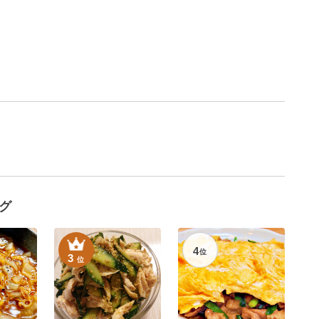
グ
4
位
3
位