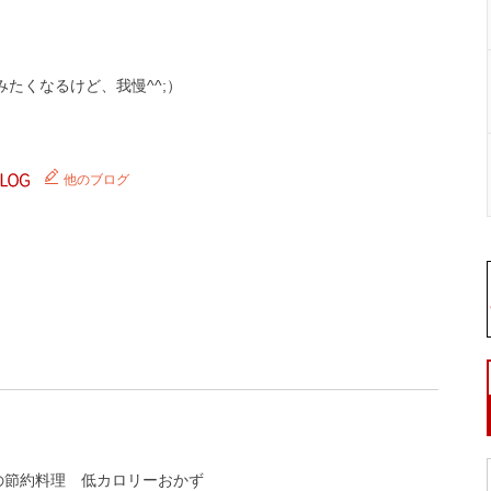
たくなるけど、我慢^^;）
他のブログ
の節約料理
低カロリーおかず