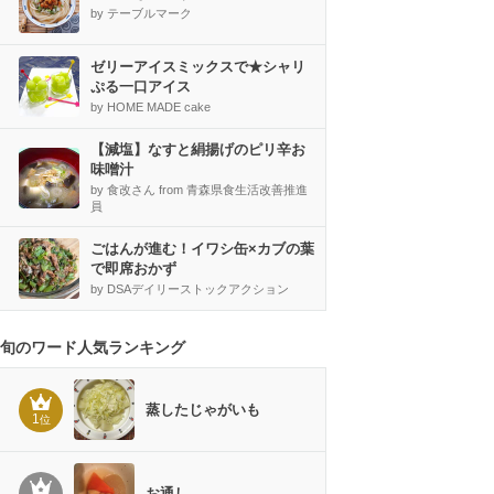
by テーブルマーク
ゼリーアイスミックスで★シャリ
ぷる一口アイス
by HOME MADE cake
【減塩】なすと絹揚げのピリ辛お
味噌汁
by 食改さん from 青森県食生活改善推進
員
ごはんが進む！イワシ缶×カブの葉
で即席おかず
by DSAデイリーストックアクション
旬のワード人気ランキング
蒸したじゃがいも
1
位
お通し