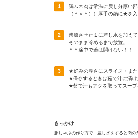
1
鶏ムネ肉は常温に戻し分厚い部
（＾ｖ＾））厚手の鍋に★を入
2
沸騰させた１に差し水を加えて
そのまま冷めるまで放置。
＊＊途中で蓋は開けない！！
3
★好みの厚さにスライス・また
★保存するときは茹で汁に漬け
★茹で汁もアクを取ってスープ
きっかけ
豚しゃぶの作り方で、差し水をすると肉の