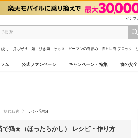
インフ
山あげ
持ち寄り
麺
ひき肉
そら豆
ピーマンの肉詰め
豚ヒレ肉 ブロック
コラム
公式ファンページ
キャンペーン・特集
食の安全
鶏むね肉
レシピ詳細
茹で鶏★（ほったらかし） レシピ・作り方