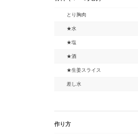
とり胸肉
★水
★塩
★酒
★生姜スライス
差し水
作り方