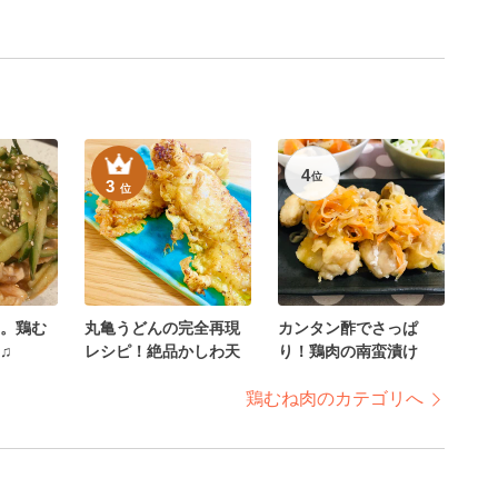
4
位
3
位
。鶏む
丸亀うどんの完全再現
カンタン酢でさっぱ
♫
レシピ！絶品かしわ天
り！鶏肉の南蛮漬け
鶏むね肉のカテゴリへ