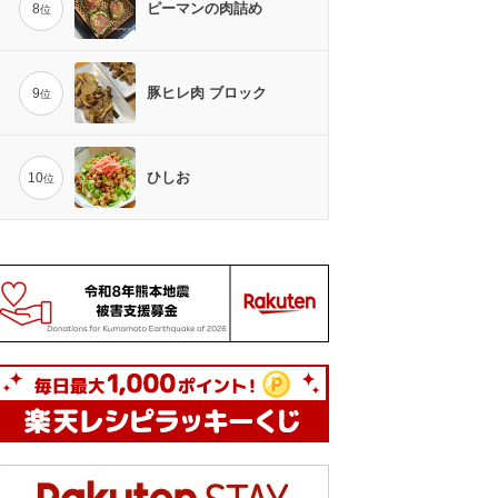
ピーマンの肉詰め
8
位
豚ヒレ肉 ブロック
9
位
ひしお
10
位