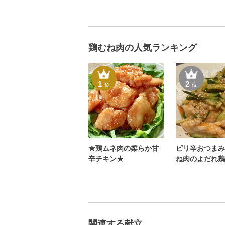
鶏むね肉の人気ランキング
1
2
位
位
★鶏ムネ肉の柔らか甘
ピリ辛おつまみ
辛チキン★
ね肉のよだれ鷄
関連する献立