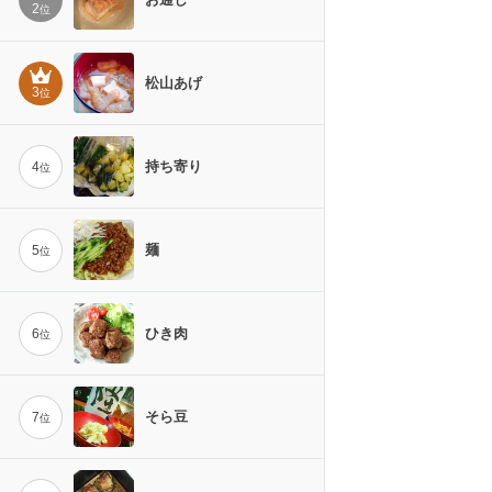
2
位
松山あげ
3
位
持ち寄り
4
位
麺
5
位
ひき肉
6
位
そら豆
7
位