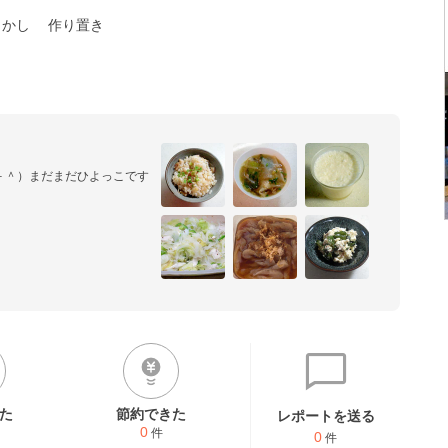
らかし
作り置き
－＾）まだまだひよっこです
_^;)

シピっぽいのも大好き。創作
た
節約できた
レポートを送る
0
件
0
件