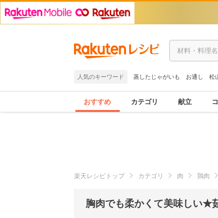
人気のキーワード
蒸したじゃがいも
お通し
松
おすすめ
カテゴリ
献立
楽天レシピトップ
カテゴリ
肉
鶏肉
胸肉でも柔かくて美味しい★