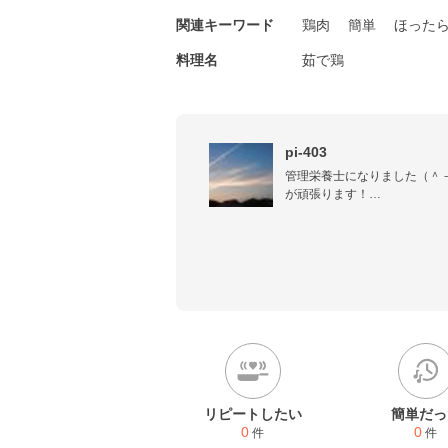
関連キーワード
鶏肉
簡単
ほった
料理名
茹で鶏
pi-403
管理栄養士になりました（＾
が頑張ります！

甘いものが大好きすぎて困ります(^
お菓子作りが趣味！！実験レ
お菓子もよく作ります。
リピートしたい
簡単だっ
0
0
件
件