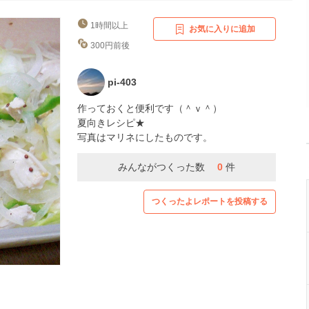
1時間以上
お気に入りに追加
300円前後
pi-403
作っておくと便利です（＾ｖ＾）
夏向きレシピ★
写真はマリネにしたものです。
みんながつくった数
0
件
つくったよレポートを投稿する