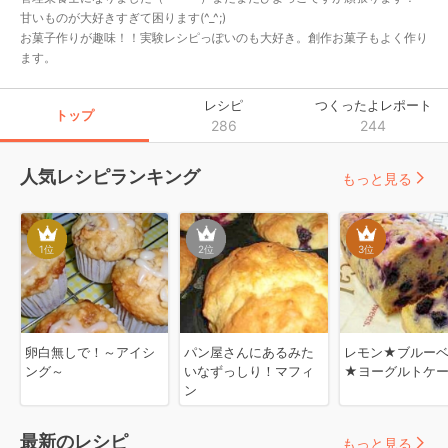
甘いものが大好きすぎて困ります(^_^;)

お菓子作りが趣味！！実験レシピっぽいのも大好き。創作お菓子もよく作り
ます。
レシピ
つくったよレポート
トップ
286
244
人気レシピランキング
もっと見る
1
位
2
位
3
位
卵白無しで！～アイシ
パン屋さんにあるみた
レモン★ブルー
ング～
いなずっしり！マフィ
★ヨーグルトケ
ン
最新のレシピ
もっと見る