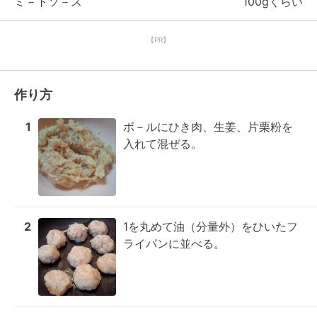
ミ－トソ－ス
100gくらい
【PR】
作り方
1
ボ－ルにひき肉、生姜、片栗粉を
入れて混ぜる。
2
1を丸めて油（分量外）をひいたフ
ライパンに並べる。