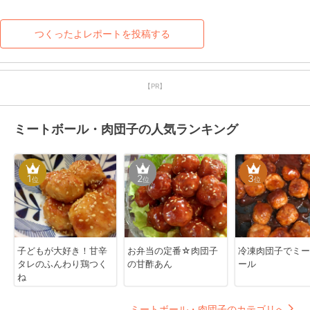
つくったよレポートを投稿する
【PR】
ミートボール・肉団子の人気ランキング
1
2
3
位
位
位
子どもが大好き！甘辛
お弁当の定番☆肉団子
冷凍肉団子でミー
タレのふんわり鶏つく
の甘酢あん
ール
ね
ミートボール・肉団子のカテゴリへ