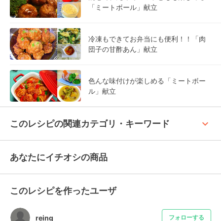
「ミートボール」献立
冷凍もできてお弁当にも便利！！「肉
団子の甘酢あん」献立
色んな味付けが楽しめる「ミートボー
ル」献立
keyboard_arrow_up
このレシピの関連カテゴリ・キーワード
あなたにイチオシの商品
このレシピを作ったユーザ
reing
フォローする