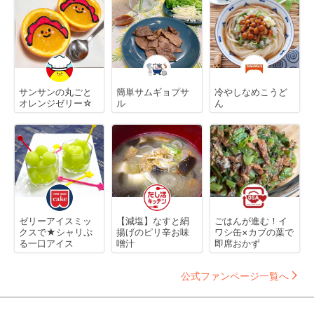
サンサンの丸ごと
簡単サムギョプサ
冷やしなめこうど
オレンジゼリー☆
ル
ん
ゼリーアイスミッ
【減塩】なすと絹
ごはんが進む！イ
クスで★シャリぷ
揚げのピリ辛お味
ワシ缶×カブの葉で
る一口アイス
噌汁
即席おかず
公式ファンページ一覧へ