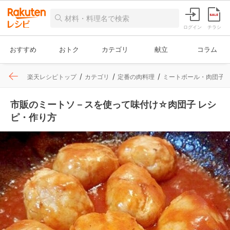
ログイン
チラシ
おすすめ
おトク
カテゴリ
献立
コラム
楽天レシピトップ
カテゴリ
定番の肉料理
ミートボール・肉団子
市販のミートソ－スを使って味付け☆肉団子 レシ
ピ・作り方