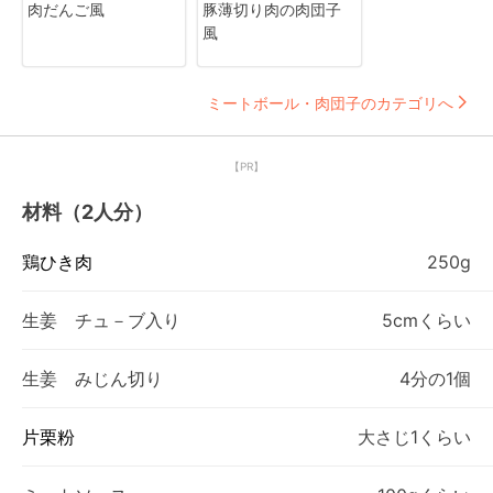
肉だんご風
豚薄切り肉の肉団子
風
ミートボール・肉団子のカテゴリへ
【PR】
材料（2人分）
鶏ひき肉
250g
生姜 チュ－ブ入り
5cmくらい
生姜 みじん切り
4分の1個
片栗粉
大さじ1くらい