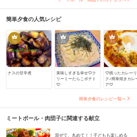
簡単夕食の人気レシピ
1
2
3
位
位
位
ナスの甘辛煮
美味しすぎる幸せ♡ク
♡残ったカレーリ
リーミーたらこポテト
ク♪簡単焼きカレ
♡
ア♡
簡単夕食のレシピ一覧へ
ミートボール・肉団子に関連する献立
混ぜて、丸めて！！子どもも楽しめる