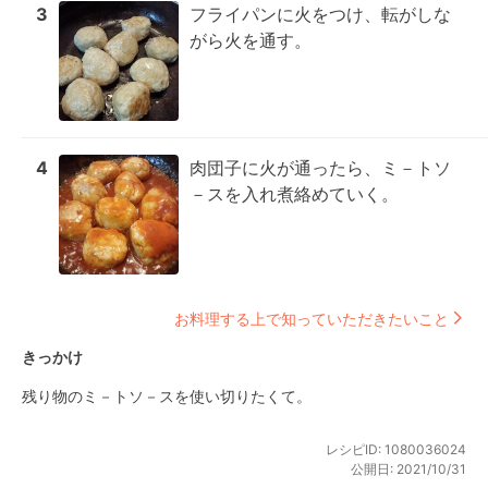
3
フライパンに火をつけ、転がしな
がら火を通す。
4
肉団子に火が通ったら、ミ－トソ
－スを入れ煮絡めていく。
お料理する上で知っていただきたいこと
きっかけ
残り物のミ－トソ－スを使い切りたくて。
レシピID:
1080036024
公開日:
2021/10/31