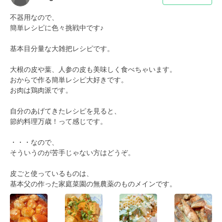
不器用なので、

簡単レシピに色々挑戦中です♪

基本目分量な大雑把レシピです。

大根の皮や葉、人参の皮も美味しく食べちゃいます。

おからで作る簡単レシピ大好きです。

お肉は鶏肉派です。

自分のあげてきたレシピを見ると、

節約料理万歳！って感じです。

・・・なので、

そういうのが苦手じゃない方はどうぞ。

皮ごと使っているものは、

基本父の作った家庭菜園の無農薬のものメインです。