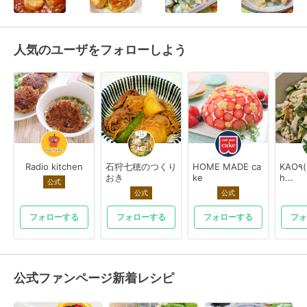
人気のユーザをフォローしよう
Radio kitchen
石狩七穂のつくり
HOME MADE ca
KAO٩( ᐛ )وkitc
おき
ke
h...
公式
公式
公式
フォローする
フォローする
フォローする
フォ
公式ファンページ新着レシピ