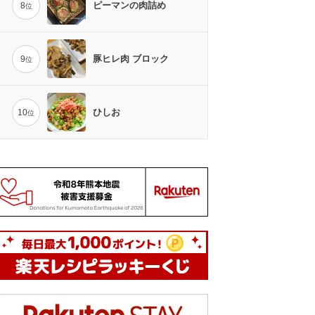
ピーマンの肉詰め
8
位
豚ヒレ肉 ブロック
9
位
ひしお
10
位