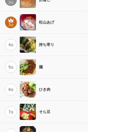
2
位
松山あげ
3
位
持ち寄り
4
位
麺
5
位
ひき肉
6
位
そら豆
7
位