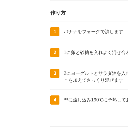
作り方
1
バナナをフォークで潰します
2
1に卵と砂糖を入れよく混ぜ合
3
2にヨーグルトとサラダ油を入
＊を加えてさっくり混ぜます
4
型に流し込み190℃に予熱して