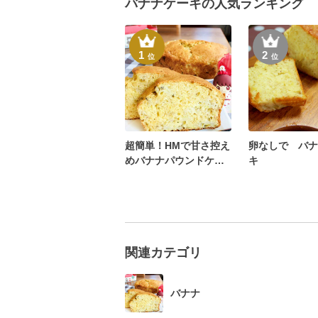
バナナケーキの人気ランキング
1
2
位
位
超簡単！HMで甘さ控え
卵なしで バナ
めバナナパウンドケー
キ
キ☆
関連カテゴリ
バナナ