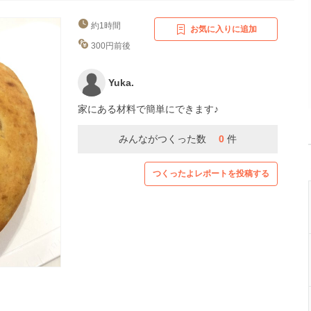
約1時間
お気に入りに追加
300円前後
Yuka.
家にある材料で簡単にできます♪
みんながつくった数
0
件
つくったよレポートを投稿する