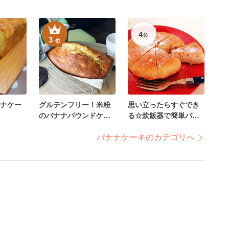
4
位
3
位
ナケー
グルテンフリー！米粉
思い立ったらすぐでき
のバナナパウンドケー
る☆炊飯器で簡単バナ
キ
ナケーキ
バナナケーキのカテゴリへ