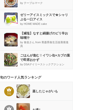
by テーブルマーク
ゼリーアイスミックスで★シャリ
ぷる一口アイス
by HOME MADE cake
【減塩】なすと絹揚げのピリ辛お
味噌汁
by 食改さん from 青森県食生活改善推進
員
ごはんが進む！イワシ缶×カブの葉
で即席おかず
by DSAデイリーストックアクション
旬のワード人気ランキング
蒸したじゃがいも
1
位
お通し