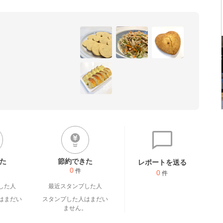
た
節約できた
レポートを送る
0
件
0
件
した人
最近スタンプした人
はまだい
スタンプした人はまだい
。
ません。