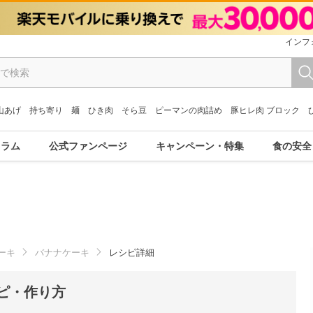
インフ
山あげ
持ち寄り
麺
ひき肉
そら豆
ピーマンの肉詰め
豚ヒレ肉 ブロック
コラム
公式ファンページ
キャンペーン・特集
食の安全
ーキ
バナナケーキ
レシピ詳細
ピ・作り方