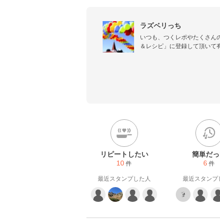
ラズベリっち
いつも、つくレポやたくさん
＆レシピ」に登録して頂いて有
パパと中１の女の子と小５の男
毎日、今日のご飯は何？と楽
たお料理を記録として残し、紹
各家庭によくある材料や調味
のばかりですが、よかったら見
つくレポ、どうぞお気軽にお待
リピートしたい
簡単だっ
10
6
件
件
最近スタンプした人
最近スタンプ