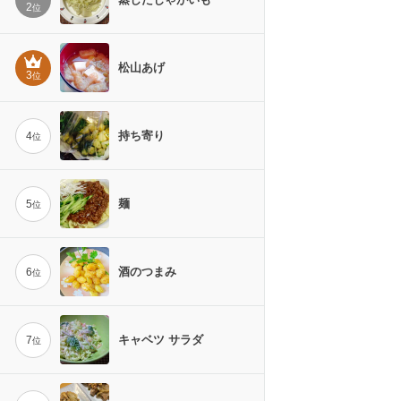
2
位
松山あげ
3
位
持ち寄り
4
位
麺
5
位
酒のつまみ
6
位
キャベツ サラダ
7
位