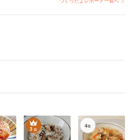
つくったよレポート一覧へ
4
位
3
位