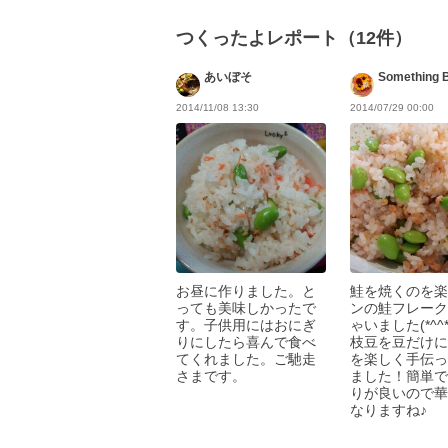
つくったよレポート（12件）
あいぼそ
Something B
2014/11/08 13:30
2014/07/29 00:00
お昼に作りました。と
鮭を焼くのを楽
っても美味しかったで
ンの鮭フレーク
す。子供用にはおにぎ
ゃいました(*^^
りにしたら喜んで食べ
枝豆を豆だけに
てくれました。ご馳走
を楽しく手伝っ
さまです。
ました！簡単で
りが良いので華
なりますね♪