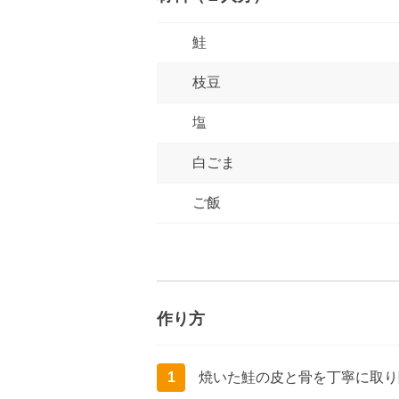
鮭
枝豆
塩
白ごま
ご飯
作り方
1
焼いた鮭の皮と骨を丁寧に取り