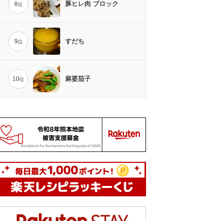
豚ヒレ肉 ブロック
8
位
すだち
9
位
麻婆茄子
10
位