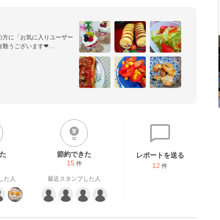
の方に「お気に入りユーザー
難うございます❤

の子と私の４人家族です☆

しみにしてくれる家族に作っ
介をしています。

料を使って、簡単に出来るも
て下さいね♪

ちしてます（＾-＾*）/
た
節約できた
レポートを送る
15
件
12
件
した人
最近スタンプした人