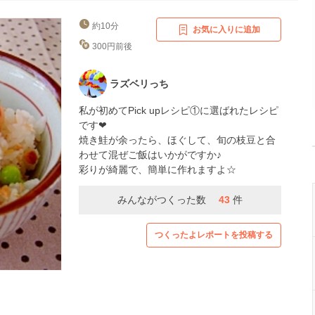
約10分
お気に入りに追加
300円前後
ラズベリっち
私が初めてPick upレシピ①に選ばれたレシピ
です❤
焼き鮭が余ったら、ほぐして、旬の枝豆と合
わせて混ぜご飯はいかがですか♪
彩りが綺麗で、簡単に作れますよ☆
みんながつくった数
43
件
つくったよレポートを投稿する