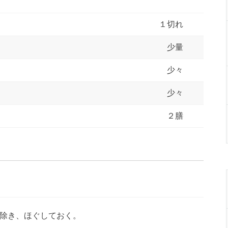
１切れ
少量
少々
少々
２膳
除き、ほぐしておく。