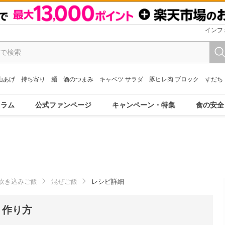
インフ
山あげ
持ち寄り
麺
酒のつまみ
キャベツ サラダ
豚ヒレ肉 ブロック
すだち
コラム
公式ファンページ
キャンペーン・特集
食の安全
炊き込みご飯
混ぜご飯
レシピ詳細
・作り方