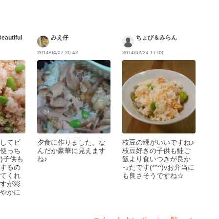
eautiful
みえ仔
ちょび＆みらん
2014/04/07 20:42
2014/02/24 17:08
してビ
夕食に作りました。な
枝豆の緑がいいですね♪
使っち
んだか豪華に見えます
枝豆好きの子供も鮭ご
*)子供も
ね♪
飯より食いつきが良か
するの
ったです(*^^)vお弁当に
てくれ
も良さそうですね☆
すが彩
やかに