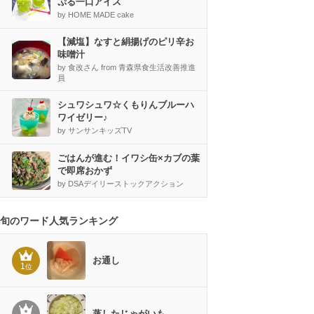
ぷる一口アイス
by HOME MADE cake
【減塩】なすと絹揚げのピリ辛お
味噌汁
by 食改さん from 青森県食生活改善推進
員
シュワシュワ☆くもりんブルーハ
ワイゼリー♪
by サンサンキッズTV
ごはんが進む！イワシ缶×カブの葉
で即席おかず
by DSAデイリーストックアクション
旬のワード人気ランキング
お通し
1
位
蒸したじゃがいも