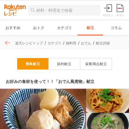
ログイン
チラシ
おすすめ
おトク
カテゴリ
献立
コラム
楽天レシピトップ
カテゴリ
鍋料理
おでん
献立詳細
簡単献立
節約献立
栄養満点献立
お好みの食材を使って！！「おでん風煮物」献立