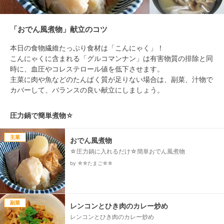
「おでん風煮物」献立のコツ
本日の食物繊維たっぷり食材は「こんにゃく」！

こんにゃくに含まれる「グルコマンナン」は有害物質の排除と同
時に、血圧やコレステロール値を低下させます。

主菜に肉や魚などのたんぱく質が足りない場合は、副菜、汁物で
圧力鍋で簡単煮物☆
主菜
おでん風煮物
☆圧力鍋に入れるだけ☆簡単おでん風煮物
by ☆☆たまご☆☆
副菜
レンコンとひき肉のカレー炒め
レンコンとひき肉のカレー炒め