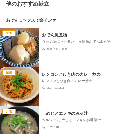
他のおすすめ献立
おでんミックスで楽チン☆
主菜
おでん風煮物
☆圧力鍋に入れるだけ☆簡単おでん風煮物
by ☆☆たまご☆☆
副菜
レンコンとひき肉のカレー炒め
レンコンとひき肉のカレー炒め
by きのこのみみ
汁物
しめじとエノキのみそ汁
ヘルシー♪しめじとエノキのお味噌汁
by イク9110