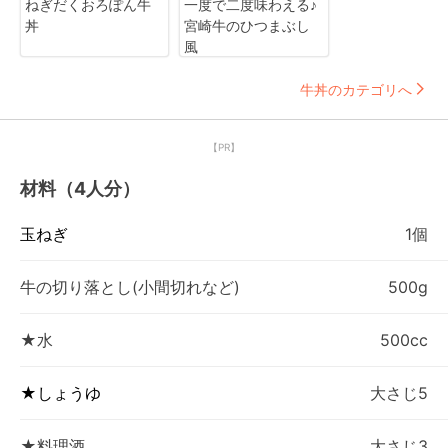
ねぎだくおろぽん牛
一度で二度味わえる♪
丼
宮崎牛のひつまぶし
風
牛丼のカテゴリへ
【PR】
材料（4人分）
玉ねぎ
1個
牛の切り落とし(小間切れなど)
500g
★水
500cc
★しょうゆ
大さじ5
★料理酒
大さじ3