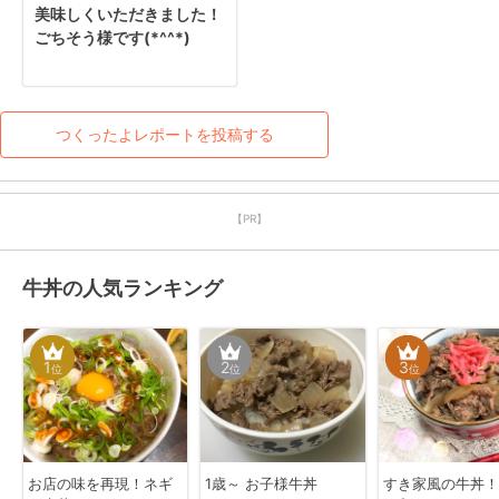
美味しくいただきました！
ごちそう様です(*^^*)
つくったよレポートを投稿する
【PR】
牛丼の人気ランキング
1
2
3
位
位
位
お店の味を再現！ネギ
1歳～ お子様牛丼
すき家風の牛丼！