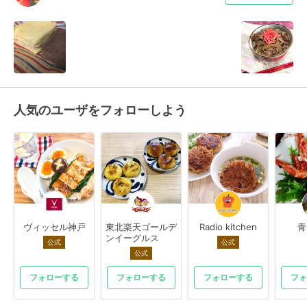
人気のユーザをフォローしよう
ヴィッセル神戸
東北楽天ゴールデ
Radio kitchen
青
ンイーグルス
公式
公式
公式
フォローする
フォローする
フォローする
フォ