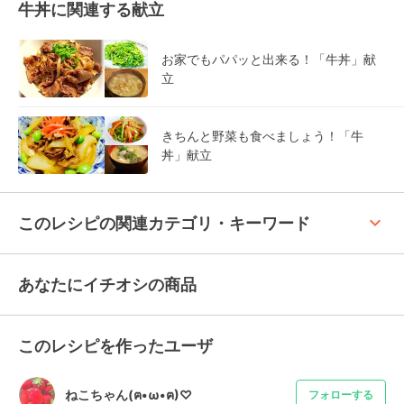
牛丼に関連する献立
お家でもパパッと出来る！「牛丼」献
立
きちんと野菜も食べましょう！「牛
丼」献立
keyboard_arrow_up
このレシピの関連カテゴリ・キーワード
あなたにイチオシの商品
このレシピを作ったユーザ
ねこちゃん(ฅ•ω•ฅ)♡
フォローする