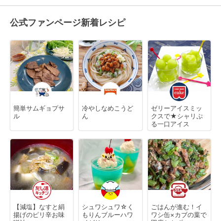
公式ファンページ新着レシピ
簡単サムギョプサ
冷やしなめこうど
ゼリーアイスミッ
ル
ん
クスで★シャリぷ
る一口アイス
【減塩】なすと絹
シュワシュワ☆く
ごはんが進む！イ
揚げのピリ辛お味
もりんブルーハワ
ワシ缶×カブの葉で