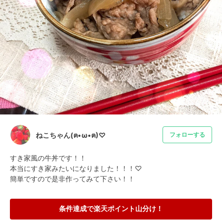
ねこちゃん(ฅ•ω•ฅ)♡
フォローする
すき家風の牛丼です！！

本当にすき家みたいになりました！！！♡

簡単ですので是非作ってみて下さい！！
条件達成で楽天ポイント山分け！