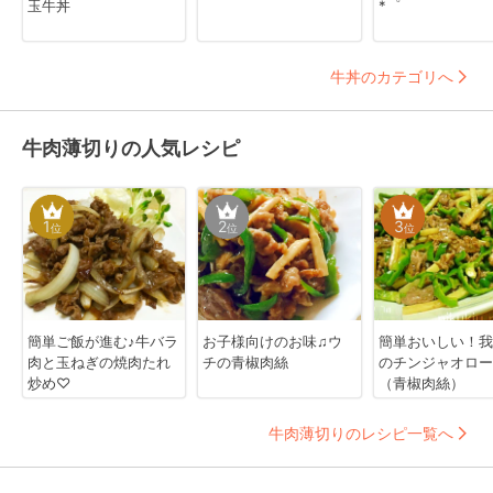
玉牛丼
*゜
牛丼のカテゴリへ
牛肉薄切りの人気レシピ
1
2
3
位
位
位
簡単ご飯が進む♪牛バラ
お子様向けのお味♫ウ
簡単おいしい！我
肉と玉ねぎの焼肉たれ
チの青椒肉絲
のチンジャオロー
炒め♡
（青椒肉絲）
牛肉薄切りのレシピ一覧へ