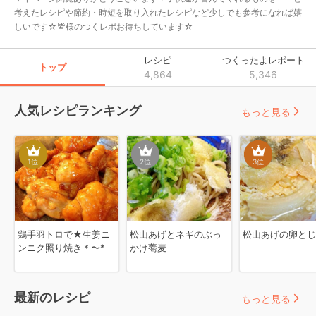
考えたレシピや節約・時短を取り入れたレシピなど少しでも参考になれば嬉
しいです☆皆様のつくレポお待ちしています☆
レシピ
つくったよレポート
トップ
4,864
5,346
人気レシピランキング
もっと見る
1
位
2
位
3
位
鶏手羽トロで★生姜ニ
松山あげとネギのぶっ
松山あげの卵とじ
ンニク照り焼き＊〜*
かけ蕎麦
最新のレシピ
もっと見る