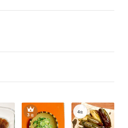
4
位
3
位