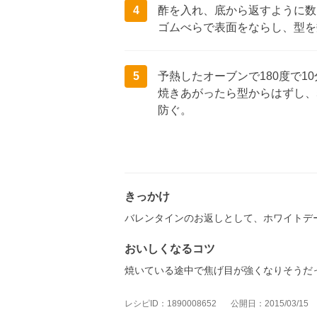
4
酢を入れ、底から返すように数
ゴムべらで表面をならし、型を
5
予熱したオーブンで180度で10
焼きあがったら型からはずし、
防ぐ。
きっかけ
バレンタインのお返しとして、ホワイトデ
おいしくなるコツ
焼いている途中で焦げ目が強くなりそうだ
レシピID：1890008652
公開日：2015/03/15