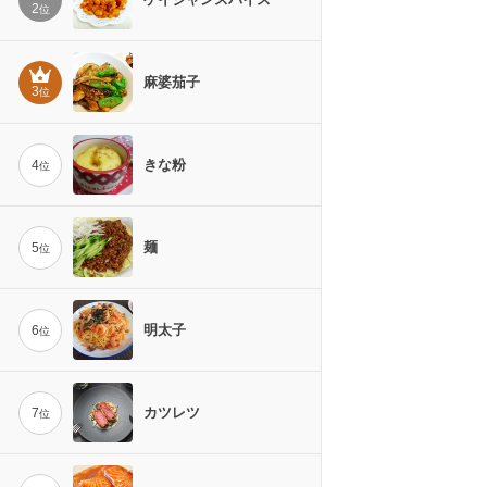
2
位
麻婆茄子
3
位
きな粉
4
位
麺
5
位
明太子
6
位
カツレツ
7
位