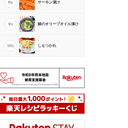
サーモン漬け
8
位
鯖のオリーブオイル漬け
9
位
しもつかれ
10
位