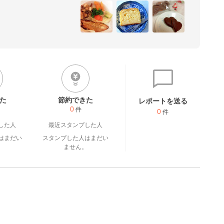
た
節約できた
レポートを送る
0
件
0
件
した人
最近スタンプした人
はまだい
スタンプした人はまだい
。
ません。