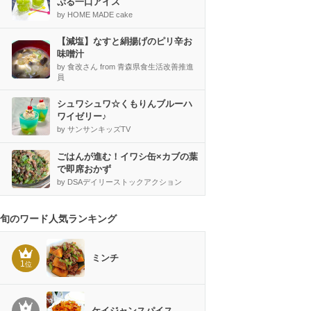
ぷる一口アイス
by HOME MADE cake
【減塩】なすと絹揚げのピリ辛お
味噌汁
by 食改さん from 青森県食生活改善推進
員
シュワシュワ☆くもりんブルーハ
ワイゼリー♪
by サンサンキッズTV
ごはんが進む！イワシ缶×カブの葉
で即席おかず
by DSAデイリーストックアクション
旬のワード人気ランキング
ミンチ
1
位
ケイジャンスパイス