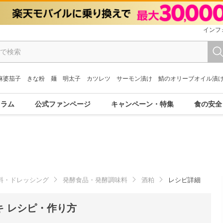
インフ
麻婆茄子
きな粉
麺
明太子
カツレツ
サーモン漬け
鯖のオリーブオイル漬
コラム
公式ファンページ
キャンペーン・特集
食の安全
料・ドレッシング
発酵食品・発酵調味料
酒粕
レシピ詳細
 レシピ・作り方