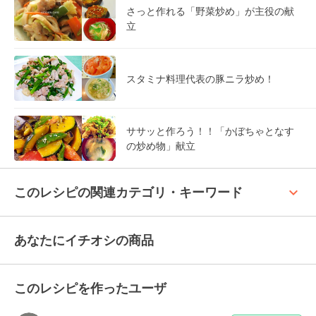
さっと作れる「野菜炒め」が主役の献
立
スタミナ料理代表の豚ニラ炒め！
ササッと作ろう！！「かぼちゃとなす
の炒め物」献立
keyboard_arrow_up
このレシピの関連カテゴリ・キーワード
あなたにイチオシの商品
このレシピを作ったユーザ