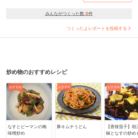
みんながつくった数
0
件
つくったよレポートを投稿する
炒め物のおすすめレシピ
おすすめ
おすすめ
おすすめ
なすとピーマンの梅
豚キムチうどん
【香辣茄子】朝
味噌炒め
椒となすの炒め