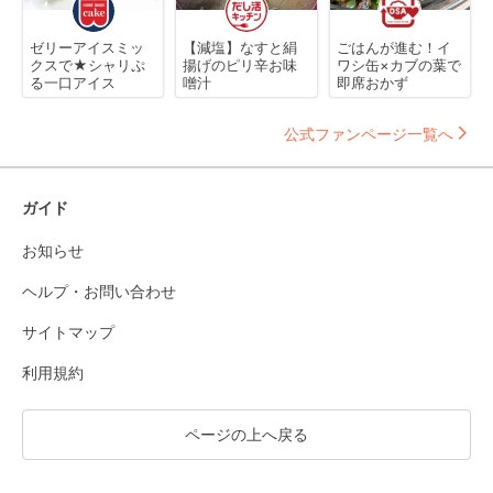
ゼリーアイスミッ
【減塩】なすと絹
ごはんが進む！イ
クスで★シャリぷ
揚げのピリ辛お味
ワシ缶×カブの葉で
る一口アイス
噌汁
即席おかず
公式ファンページ一覧へ
ガイド
お知らせ
ヘルプ・お問い合わせ
サイトマップ
利用規約
ページの上へ戻る