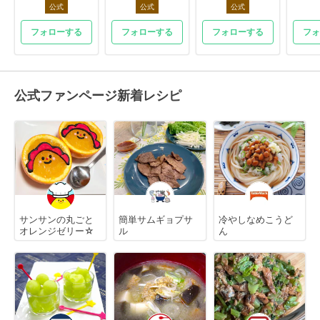
公式
公式
公式
フォローする
フォローする
フォローする
フォ
公式ファンページ新着レシピ
サンサンの丸ごと
簡単サムギョプサ
冷やしなめこうど
オレンジゼリー☆
ル
ん