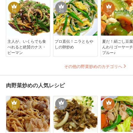
1
2
3
位
位
位
主人が、いくらでも食
プロ直伝！ニラともや
夏だ！絹ごし豆腐
べれると絶賛のナス・
しの卵炒め
んわりゴーヤーチ
ピーマン
プルー♪
その他の野菜炒めのカテゴリへ
肉野菜炒めの人気レシピ
1
2
3
位
位
位