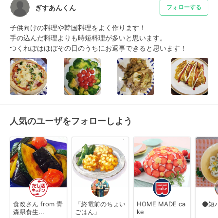
ぎすあんくん
フォローする
子供向けの料理や韓国料理をよく作ります！

手の込んだ料理よりも時短料理が多いと思います。

つくれぽはほぼその日のうちにお返事できると思います！
人気のユーザをフォローしよう
食改さん from 青
「終電前のちょい
HOME MADE ca
⚫短
森県食生...
ごはん」
ke