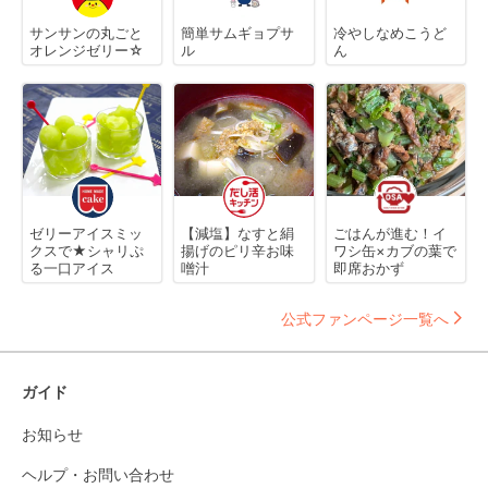
サンサンの丸ごと
簡単サムギョプサ
冷やしなめこうど
オレンジゼリー☆
ル
ん
ゼリーアイスミッ
【減塩】なすと絹
ごはんが進む！イ
クスで★シャリぷ
揚げのピリ辛お味
ワシ缶×カブの葉で
る一口アイス
噌汁
即席おかず
公式ファンページ一覧へ
ガイド
お知らせ
ヘルプ・お問い合わせ