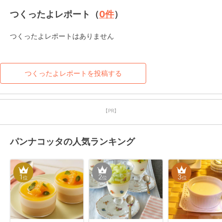
つくったよレポート（
0
件
）
つくったよレポートはありません
つくったよレポートを投稿する
【PR】
パンナコッタの人気ランキング
1
2
3
位
位
位