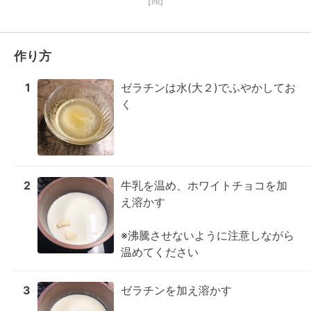
【PR】
作り方
1
ゼラチンは水(大２)でふやかしてお
く
2
牛乳を温め、ホワイトチョコを加
え溶かす

※沸騰させないように注意しながら
温めてください
3
ゼラチンを加え溶かす