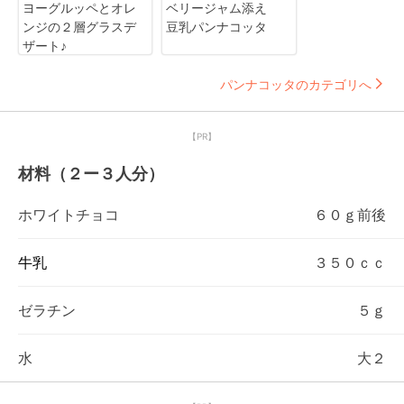
ヨーグルッペとオレ
ベリージャム添え
ンジの２層グラスデ
豆乳パンナコッタ
ザート♪
パンナコッタのカテゴリへ
【PR】
材料（２ー３人分）
ホワイトチョコ
６０ｇ前後
牛乳
３５０ｃｃ
ゼラチン
５ｇ
水
大２