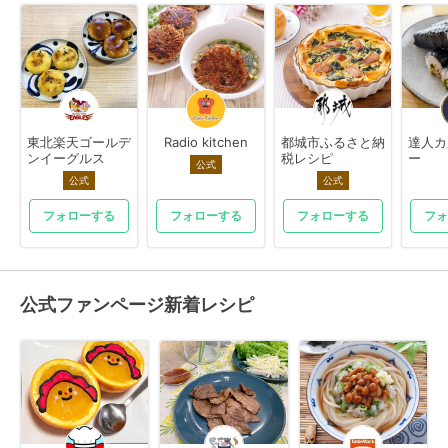
東北楽天ゴールデ
Radio kitchen
都城市ふるさと納
達人カ
ンイーグルス
税レシピ
ー
公式
公式
公式
フォローする
フォローする
フォローする
フォ
公式ファンページ新着レシピ