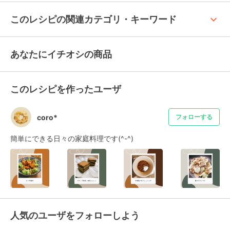
keyboard_arrow_up
このレシピの関連カテゴリ・キーワード
あなたにイチオシの商品
このレシピを作ったユーザ
coro*
フォローする
簡単にできる日々の家庭料理です(^-^)
人気のユーザをフォローしよう