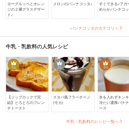
ヨーグルッペとオレン
メロンのパンナコッタ♪
すぐできる♪アガ
ジの２層グラスデザー
めらかパンナコッ
ト♪
パンナコッタのカテゴリへ
牛乳・乳飲料の人気レシピ
1
2
3
位
位
位
【ジップロックで完
スタバ風フラペチーノ
氷を入れずキンキ
結】とろとろのフレン
(モカ)
冷たい濃厚バナナ
チトースト
ース
牛乳・乳飲料のレシピ一覧へ