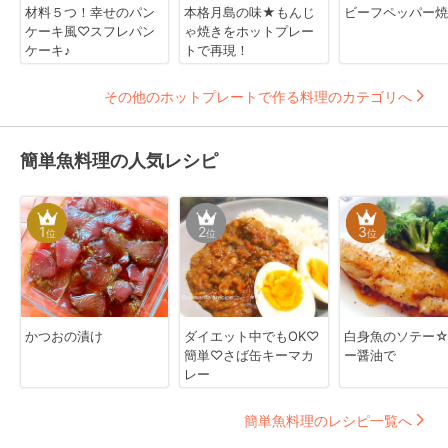
材料５つ！幸せのパン
本格月島の味★もんじ
ビーフペッパー焼
ケーキ風♡スフレパン
ゃ焼きをホットプレー
ケーキ♪
トで再現！
その他のホットプレートで作る料理のカテゴリへ
簡単魚料理の人気レシピ
1
2
3
位
位
位
かつおの漬け
ダイエット中でもOK♡
白身魚のソテー
簡単♡さば缶キーマカ
ー醤油で
レー
簡単魚料理のレシピ一覧へ