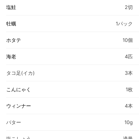
塩鮭
2切
牡蠣
1パック
ホタテ
10個
海老
4匹
タコ足(イカ)
3本
こんにゃく
1枚
ウィンナー
4本
バター
10g
塩こしょう
適量