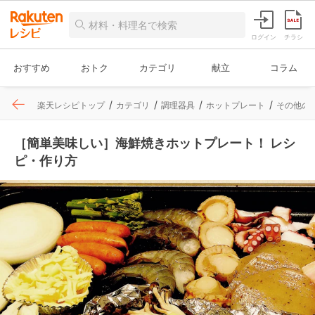
ログイン
チラシ
おすすめ
おトク
カテゴリ
献立
コラム
楽天レシピトップ
カテゴリ
調理器具
ホットプレート
その他の
［簡単美味しい］海鮮焼きホットプレート！ レシ
ピ・作り方