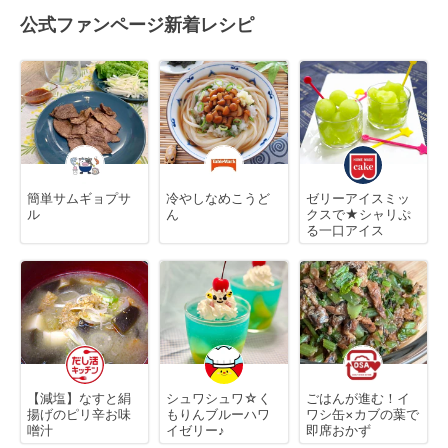
公式ファンページ新着レシピ
簡単サムギョプサ
冷やしなめこうど
ゼリーアイスミッ
ル
ん
クスで★シャリぷ
る一口アイス
【減塩】なすと絹
シュワシュワ☆く
ごはんが進む！イ
揚げのピリ辛お味
もりんブルーハワ
ワシ缶×カブの葉で
噌汁
イゼリー♪
即席おかず