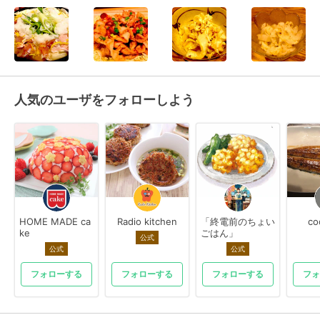
人気のユーザをフォローしよう
HOME MADE ca
Radio kitchen
「終電前のちょい
co
ke
ごはん」
公式
公式
公式
フォローする
フォローする
フォローする
フォ