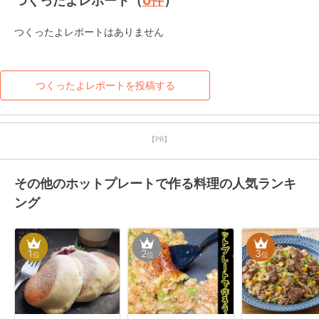
つくったよレポート（
0
件
）
つくったよレポートはありません
つくったよレポートを投稿する
【PR】
その他のホットプレートで作る料理の人気ランキ
ング
1
2
3
位
位
位