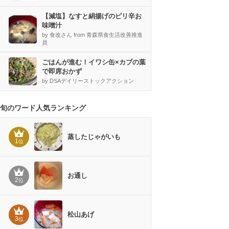
【減塩】なすと絹揚げのピリ辛お
味噌汁
by 食改さん from 青森県食生活改善推進
員
ごはんが進む！イワシ缶×カブの葉
で即席おかず
by DSAデイリーストックアクション
旬のワード人気ランキング
蒸したじゃがいも
1
位
お通し
2
位
松山あげ
3
位