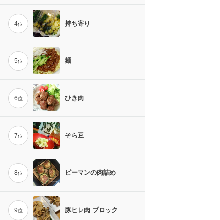
持ち寄り
4
位
麺
5
位
ひき肉
6
位
そら豆
7
位
ピーマンの肉詰め
8
位
豚ヒレ肉 ブロック
9
位