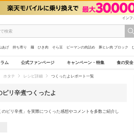
インフ
山あげ
持ち寄り
麺
ひき肉
そら豆
ピーマンの肉詰め
豚ヒレ肉 ブロック
コラム
公式ファンページ
キャンペーン・特集
食の安全
ホタテ
レシピ詳細
つくったよレポート一覧
のピリ辛煮つくったよ
くのピリ辛煮」を実際につくった感想やコメントを多数ご紹介し