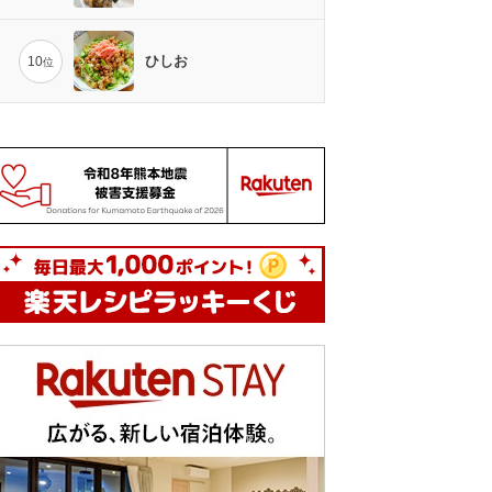
ひしお
10
位