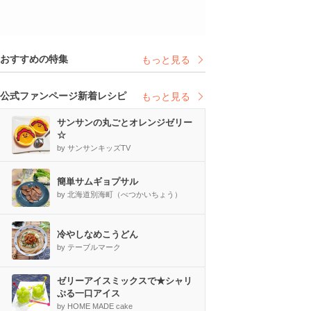
おすすめの特集
もっと見る
公式ファンページ新着レシピ
もっと見る
サンサンの丸ごとオレンジゼリー
☆
by サンサンキッズTV
簡単サムギョプサル
by 北海道別海町（べつかいちょう）
冷やしなめこうどん
by テーブルマーク
ゼリーアイスミックスで★シャリ
ぷる一口アイス
by HOME MADE cake