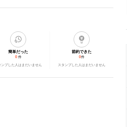
簡単だった
節約できた
0
0
件
件
タンプした人はまだいません
スタンプした人はまだいません