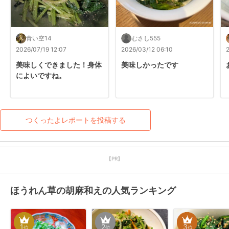
青い空14
むさし555
2026/07/19 12:07
2026/03/12 06:10
美味しくできました！身体
美味しかったです
によいですね。
つくったよレポートを投稿する
【PR】
ほうれん草の胡麻和えの人気ランキング
1
2
3
位
位
位