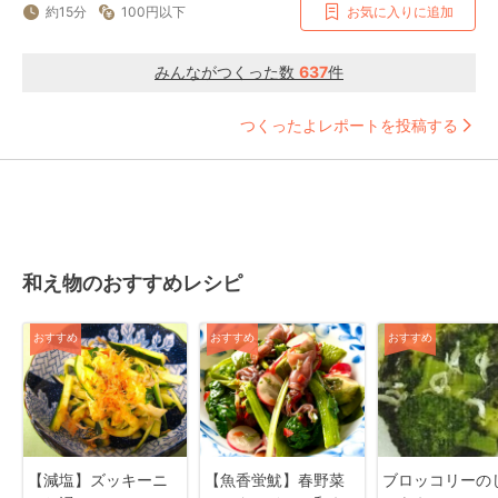
約15分
100円以下
お気に入りに追加
みんながつくった数
637
件
つくったよレポートを投稿する
和え物のおすすめレシピ
おすすめ
おすすめ
おすすめ
【減塩】ズッキーニ
【魚香蛍魷】春野菜
ブロッコリーの