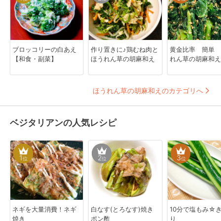
ブロッコリーの白あえ
作り置きに♪鶏むね肉と
黄金比率 簡単 
【和食・副菜】
ほうれん草の胡麻和え
れん草の胡麻和え
ほうれん草の胡麻和えのカテゴリへ
ベジタリアンの人気レシピ
1
2
3
位
位
位
ネギを大量消費！ネギ
白なす(とろなす)焼き
10分で塩もみ☆
焼き
ポン酢
り