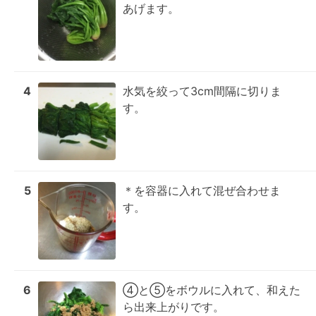
あげます。
4
水気を絞って3cm間隔に切りま
す。
5
＊を容器に入れて混ぜ合わせま
す。
6
④と⑤をボウルに入れて、和えた
ら出来上がりです。