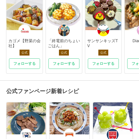
カゴメ【野菜の会
「終電前のちょい
サンサンキッズT
Di
社】
ごはん」
V
公式
公式
公式
フォローする
フォローする
フォローする
フォ
公式ファンページ新着レシピ