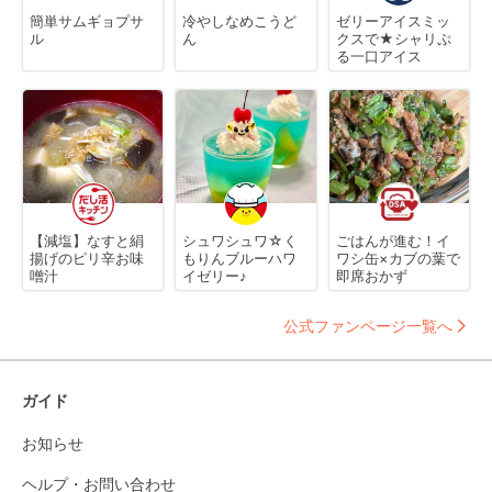
簡単サムギョプサ
冷やしなめこうど
ゼリーアイスミッ
ル
ん
クスで★シャリぷ
る一口アイス
【減塩】なすと絹
シュワシュワ☆く
ごはんが進む！イ
揚げのピリ辛お味
もりんブルーハワ
ワシ缶×カブの葉で
噌汁
イゼリー♪
即席おかず
公式ファンページ一覧へ
ガイド
お知らせ
ヘルプ・お問い合わせ