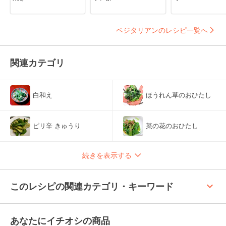
ベジタリアンのレシピ一覧へ
関連カテゴリ
白和え
ほうれん草のおひたし
ピリ辛 きゅうり
菜の花のおひたし
続きを表示する
keyboard_arrow_up
このレシピの関連カテゴリ・キーワード
あなたにイチオシの商品