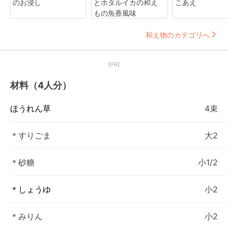
のお浸し
とホタルイカの和え
こあえ
もの魚香風味
和え物のカテゴリへ
【PR】
材料（4人分）
ほうれん草
4束
＊すりごま
大2
＊砂糖
小1/2
＊しょうゆ
小2
＊みりん
小2