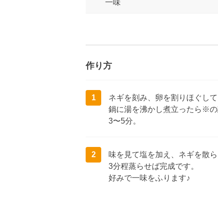
一味
作り方
1
ネギを刻み、卵を割りほぐして
鍋に湯を沸かし煮立ったら※の
3〜5分。
2
味を見て塩を加え、ネギを散ら
3分程蒸らせば完成です。
好みで一味をふります♪