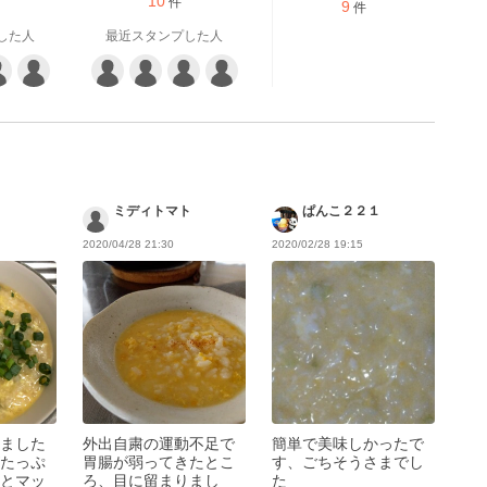
10
件
9
件
した人
最近スタンプした人
ミディトマト
ぱんこ２２１
2020/04/28 21:30
2020/02/28 19:15
ました
外出自粛の運動不足で
簡単で美味しかったで
たっぷ
胃腸が弱ってきたとこ
す、ごちそうさまでし
とマッ
ろ、目に留まりまし
た