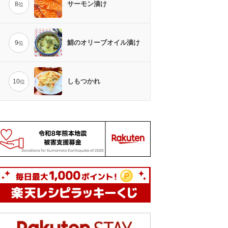
サーモン漬け
8
位
鯖のオリーブオイル漬け
9
位
しもつかれ
10
位