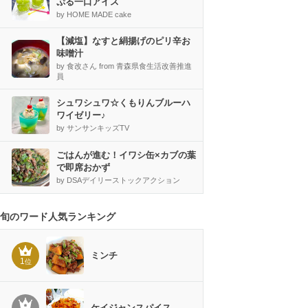
ぷる一口アイス
by HOME MADE cake
【減塩】なすと絹揚げのピリ辛お
味噌汁
by 食改さん from 青森県食生活改善推進
員
シュワシュワ☆くもりんブルーハ
ワイゼリー♪
by サンサンキッズTV
ごはんが進む！イワシ缶×カブの葉
で即席おかず
by DSAデイリーストックアクション
旬のワード人気ランキング
ミンチ
1
位
ケイジャンスパイス