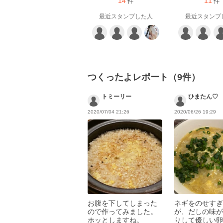
14
11
件
件
最近スタンプした人
最近スタンプ
つくったよレポート（9件）
トミーリー
ひまたん♡
2020/07/04 21:26
2020/06/26 19:29
お腹を下してしまった
ネギをのせすぎ
ので作ってみました。
が、だしの味が
ホッとしますね。
りして優しい卵