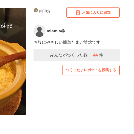
約10分
お気に入りに追加
miamia@
お腹にやさしい簡単たまご雑炊です
みんながつくった数
44
件
つくったよレポートを投稿する