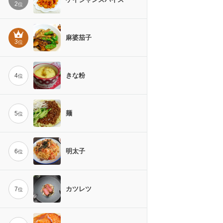
2
位
麻婆茄子
3
位
きな粉
4
位
麺
5
位
明太子
6
位
カツレツ
7
位