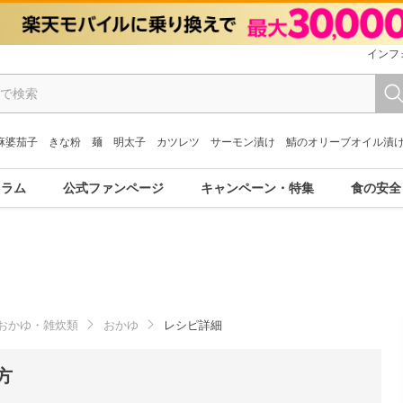
インフ
麻婆茄子
きな粉
麺
明太子
カツレツ
サーモン漬け
鯖のオリーブオイル漬
コラム
公式ファンページ
キャンペーン・特集
食の安全
おかゆ・雑炊類
おかゆ
レシピ詳細
方