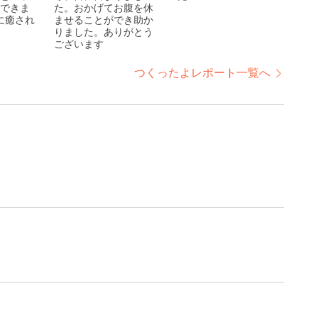
できま
た。おかげてお腹を休
に癒され
ませることができ助か
りました。ありがとう
ございます
つくったよレポート一覧へ