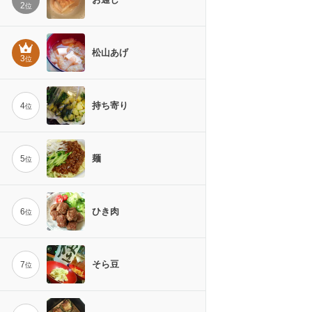
2
位
松山あげ
3
位
持ち寄り
4
位
麺
5
位
ひき肉
6
位
そら豆
7
位