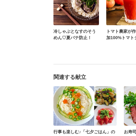
冷しゃぶとなすのそう
トマト農家が作
めん♡夏バテ防止！
加100%トマ
関連する献立
行事も楽しむ♪「七夕ごはん」の
お寿