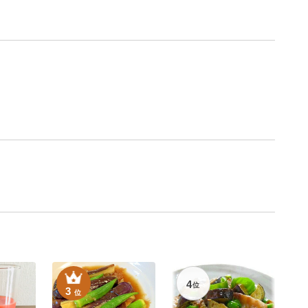
4
位
3
位