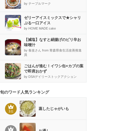
by テーブルマーク
ゼリーアイスミックスで★シャリ
ぷる一口アイス
by HOME MADE cake
【減塩】なすと絹揚げのピリ辛お
味噌汁
by 食改さん from 青森県食生活改善推進
員
ごはんが進む！イワシ缶×カブの葉
で即席おかず
by DSAデイリーストックアクション
旬のワード人気ランキング
蒸したじゃがいも
1
位
お通し