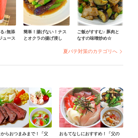
る♪無添
簡単！揚げない！ナス
ご飯がすすむ♪ 豚肉と
トジュース
とオクラの揚げ浸し
なすの味噌炒め☆
夏バテ対策のカテゴリへ
司からおつまみまで！「父
おもてなしにおすすめ！「父の