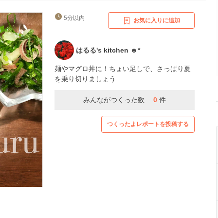
5分以内
お気に入りに追加
はるる's kitchen ☻*
麺やマグロ丼に！ちょい足しで、さっぱり夏
を乗り切りましょう
みんながつくった数
0
件
つくったよレポートを投稿する