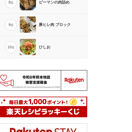
ピーマンの肉詰め
8
位
豚ヒレ肉 ブロック
9
位
ひしお
10
位