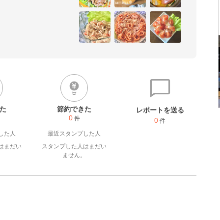
た
節約できた
レポートを送る
0
件
0
件
した人
最近スタンプした人
はまだい
スタンプした人はまだい
。
ません。