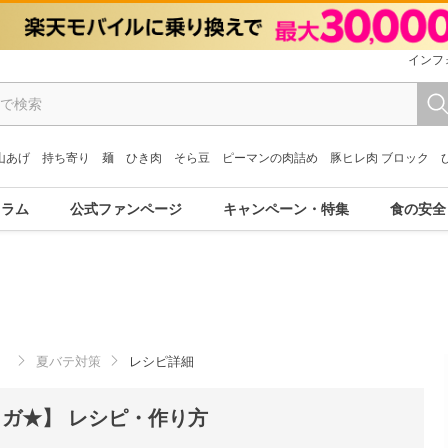
インフ
山あげ
持ち寄り
麺
ひき肉
そら豆
ピーマンの肉詰め
豚ヒレ肉 ブロック
コラム
公式ファンページ
キャンペーン・特集
食の安全
）
夏バテ対策
レシピ詳細
ガ★】 レシピ・作り方