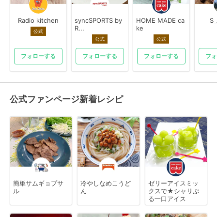
Radio kitchen
syncSPORTS by
HOME MADE ca
S
R...
ke
公式
公式
公式
フォローする
フォローする
フォローする
フォ
公式ファンページ新着レシピ
簡単サムギョプサ
冷やしなめこうど
ゼリーアイスミッ
ル
ん
クスで★シャリぷ
る一口アイス