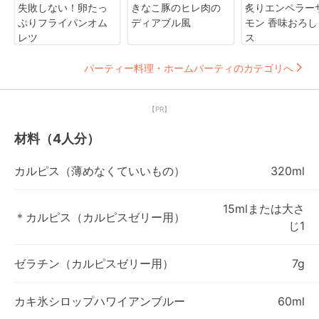
失敗しない！卵たっ
きなこ豚のヒレ肉の
炙りエンペラー
ぷりフライパンオム
ディアブル風
モン 香味おろし
レツ
ス
パーティー料理・ホームパーティのカテゴリへ
【PR】
材料（4人分）
カルピス（薄めなくていいもの）
320ml
15mlまたは大さ
＊カルピス（カルピスゼリー用）
じ1
ゼラチン（カルピスゼリー用）
7g
カキ氷シロップハワイアンブルー
60ml