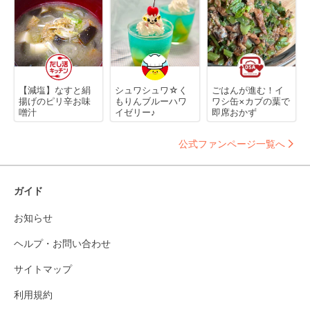
【減塩】なすと絹
シュワシュワ☆く
ごはんが進む！イ
揚げのピリ辛お味
もりんブルーハワ
ワシ缶×カブの葉で
噌汁
イゼリー♪
即席おかず
公式ファンページ一覧へ
ガイド
お知らせ
ヘルプ・お問い合わせ
サイトマップ
利用規約