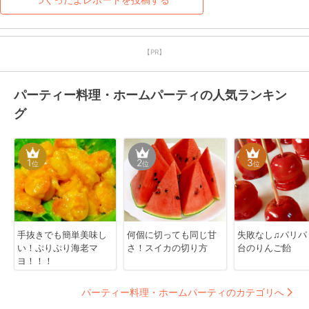
【PR】
パーティー料理・ホームパーティの人気ランキン
グ
1
2
3
位
位
位
手抜きでも簡単美味し
何個に切っても同じ甘
失敗なし♫パリパ
い！ぷりぷり海老マ
さ！スイカの切り方
台のりんご飴
ヨ！！！
パーティー料理・ホームパーティのカテゴリへ