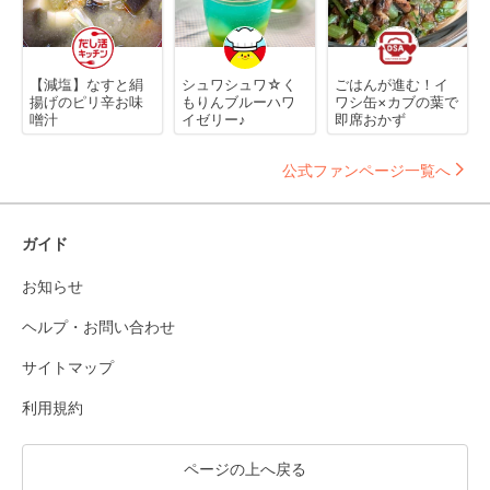
【減塩】なすと絹
シュワシュワ☆く
ごはんが進む！イ
揚げのピリ辛お味
もりんブルーハワ
ワシ缶×カブの葉で
噌汁
イゼリー♪
即席おかず
公式ファンページ一覧へ
ガイド
お知らせ
ヘルプ・お問い合わせ
サイトマップ
利用規約
ページの上へ戻る