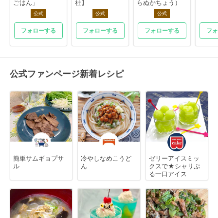
ごはん」
社】
らぬかちょう）
公式
公式
公式
フォローする
フォローする
フォローする
フォ
公式ファンページ新着レシピ
簡単サムギョプサ
冷やしなめこうど
ゼリーアイスミッ
ル
ん
クスで★シャリぷ
る一口アイス