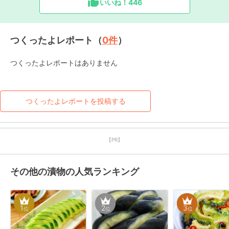
いいね！
446
つくったよレポート（
0
件
）
つくったよレポートはありません
つくったよレポートを投稿する
【PR】
その他の漬物の人気ランキング
1
2
3
位
位
位