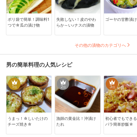
ポリ袋で簡単！調味料1
失敗しない！皮のやわ
ゴーヤの甘酢漬け
つで☆瓜の漬け物
らか～い♪ナスの漬物
その他の漬物のカテゴリへ
男の簡単料理の人気レシピ
1
2
3
位
位
位
うまっ！☆しいたけの
漁師の黄金比！沖漬け
初心者でもできる
チーズ焼き☆
たれ
パラ簡単炒飯☆