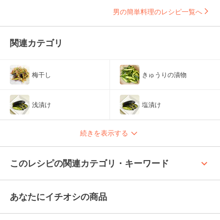
男の簡単料理のレシピ一覧へ
関連カテゴリ
梅干し
きゅうりの漬物
浅漬け
塩漬け
続きを表示する
keyboard_arrow_up
このレシピの関連カテゴリ・キーワード
あなたにイチオシの商品