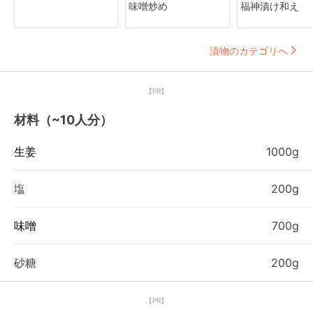
味噌炒め
福神漬け和え
漬物のカテゴリへ
【PR】
材料（~10人分）
生姜
1000g
塩
200g
味噌
700g
砂糖
200g
【PR】