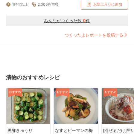
1時間以上
2,000円前後
お気に入りに追加
みんながつくった数
0
件
つくったよレポートを投稿する
漬物のおすすめレシピ
おすすめ
おすすめ
おすすめ
黒酢きゅうり
なすとピーマンの梅
[混ぜるだけ]里