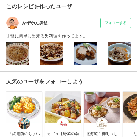
このレシピを作ったユーザ
かずやん男飯
フォローする
手軽に簡単に出来る男料理を作ってます。
人気のユーザをフォローしよう
「終電前のちょい
カゴメ【野菜の会
北海道白糠町（し
九