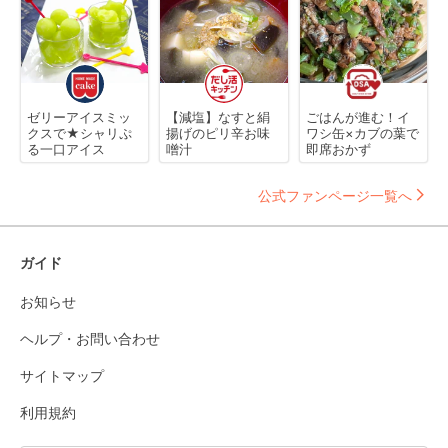
ゼリーアイスミッ
【減塩】なすと絹
ごはんが進む！イ
クスで★シャリぷ
揚げのピリ辛お味
ワシ缶×カブの葉で
る一口アイス
噌汁
即席おかず
公式ファンページ一覧へ
ガイド
お知らせ
ヘルプ・お問い合わせ
サイトマップ
利用規約