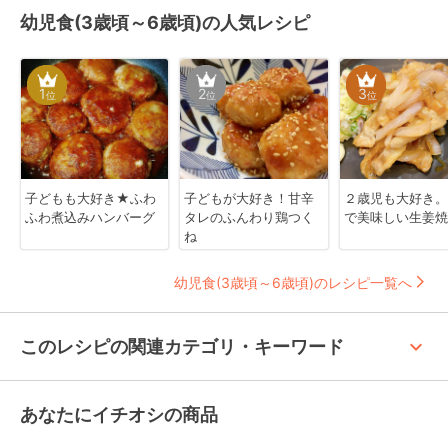
幼児食(3歳頃～6歳頃)の人気レシピ
1
2
3
位
位
位
子どもも大好き★ふわ
子どもが大好き！甘辛
２歳児も大好き。
ふわ煮込みハンバーグ
タレのふんわり鶏つく
で美味しい生姜焼
ね
幼児食(3歳頃～6歳頃)のレシピ一覧へ
keyboard_arrow_up
このレシピの関連カテゴリ・キーワード
あなたにイチオシの商品