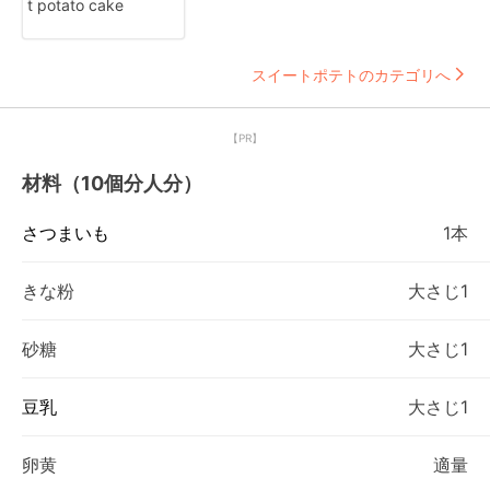
t potato cake
スイートポテトのカテゴリへ
【PR】
材料（10個分人分）
さつまいも
1本
きな粉
大さじ1
砂糖
大さじ1
豆乳
大さじ1
卵黄
適量