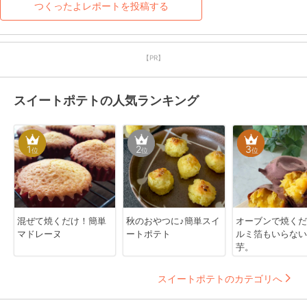
つくったよレポートを投稿する
【PR】
スイートポテトの人気ランキング
1
2
3
位
位
位
混ぜて焼くだけ！簡単
秋のおやつに♪簡単スイ
オーブンで焼くだけ
マドレーヌ
ートポテト
ルミ箔もいらない
芋。
スイートポテトのカテゴリへ