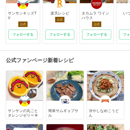
サンサンキッズT
楽天レシピ
タカムラ ワイン
いつ
V
ハウス
公式
公式
公式
フォローする
フォローする
フォローする
フォ
公式ファンページ新着レシピ
サンサンの丸ごと
簡単サムギョプサ
冷やしなめこうど
オレンジゼリー☆
ル
ん