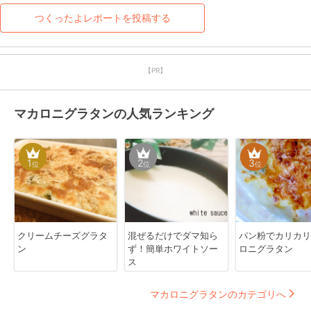
つくったよレポートを投稿する
【PR】
マカロニグラタンの人気ランキング
1
2
3
位
位
位
クリームチーズグラタ
混ぜるだけでダマ知ら
パン粉でカリカリ
ン
ず！簡単ホワイトソー
ロニグラタン
ス
マカロニグラタンのカテゴリへ