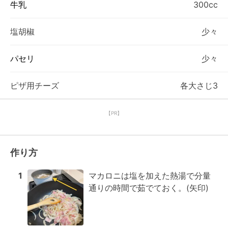
牛乳
300cc
塩胡椒
少々
パセリ
少々
ピザ用チーズ
各大さじ3
【PR】
作り方
1
マカロニは塩を加えた熱湯で分量
通りの時間で茹でておく。(矢印)