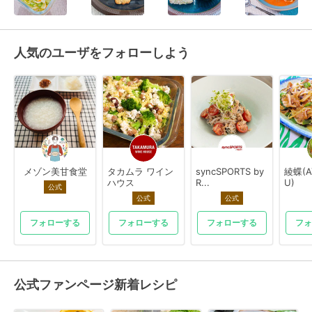
人気のユーザをフォローしよう
メゾン美甘食堂
タカムラ ワイン
syncSPORTS by
綾蝶(A
ハウス
R...
U)
公式
公式
公式
フォローする
フォローする
フォローする
フォ
公式ファンページ新着レシピ