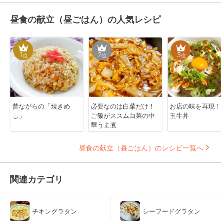
昼食の献立（昼ごはん）の人気レシピ
1
2
3
位
位
位
昔ながらの「焼きめ
必要なのは白菜だけ！
お店の味を再現！
し」
ご飯がススム白菜の中
玉牛丼
華うま煮
昼食の献立（昼ごはん）のレシピ一覧へ
関連カテゴリ
チキングラタン
シーフードグラタン