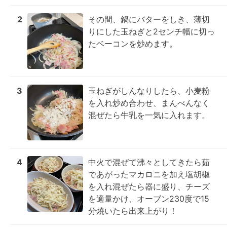
2
その間、鍋にバターをしき、薄切
りにした玉ねぎと2センチ幅に切っ
たベーコンを炒めます。
3
玉ねぎがしんなりしたら、小麦粉
を入れ炒め合わせ、まんべんなく
混ぜたら牛乳を一気に入れます。
4
中火で混ぜて沸々としてきたら茹
であがったマカロニを加え塩胡椒
を入れ混ぜたら器に盛り、チーズ
を適量かけ、オーブン230度で15
分焼いたら出来上がり！