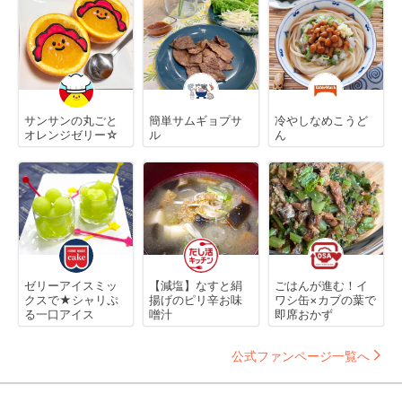
サンサンの丸ごと
簡単サムギョプサ
冷やしなめこうど
オレンジゼリー☆
ル
ん
ゼリーアイスミッ
【減塩】なすと絹
ごはんが進む！イ
クスで★シャリぷ
揚げのピリ辛お味
ワシ缶×カブの葉で
る一口アイス
噌汁
即席おかず
公式ファンページ一覧へ