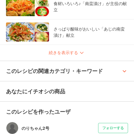
食材いろいろ♪「南蛮漬け」が主役の献
立
さっぱり酸味がおいしい「あじの南蛮
漬け」献立
続きを表示する
keyboard_arrow_up
このレシピの関連カテゴリ・キーワード
あなたにイチオシの商品
このレシピを作ったユーザ
のりちゃん2号
フォローする