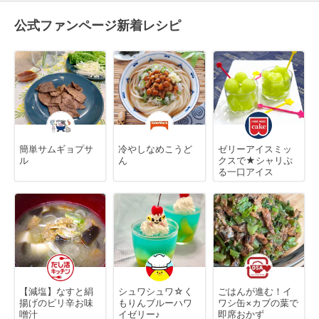
公式ファンページ新着レシピ
簡単サムギョプサ
冷やしなめこうど
ゼリーアイスミッ
ル
ん
クスで★シャリぷ
る一口アイス
【減塩】なすと絹
シュワシュワ☆く
ごはんが進む！イ
揚げのピリ辛お味
もりんブルーハワ
ワシ缶×カブの葉で
噌汁
イゼリー♪
即席おかず