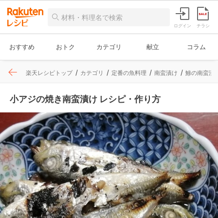
ログイン
チラシ
おすすめ
おトク
カテゴリ
献立
コラム
楽天レシピトップ
カテゴリ
定番の魚料理
南蛮漬け
鯵の南蛮漬
小アジの焼き南蛮漬け レシピ・作り方