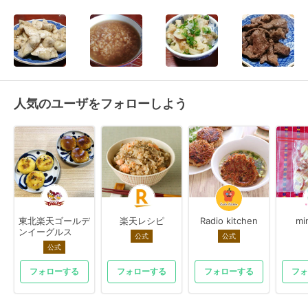
人気のユーザをフォローしよう
東北楽天ゴールデ
楽天レシピ
Radio kitchen
mi
ンイーグルス
公式
公式
公式
フォローする
フォローする
フォローする
フォ