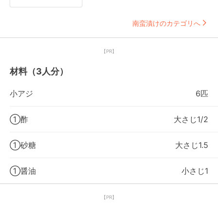
南蛮漬けのカテゴリへ
【PR】
材料（3人分）
小アジ
6匹
①酢
大さじ1/2
①砂糖
大さじ1.5
①醤油
小さじ1
【PR】