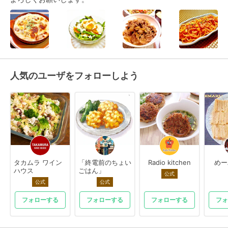
人気のユーザをフォローしよう
タカムラ ワイン
「終電前のちょい
Radio kitchen
めー
ハウス
ごはん」
公式
公式
公式
フォローする
フォローする
フォローする
フォ