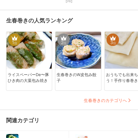
【PR】
生春巻きの人気ランキング
1
2
3
位
位
位
ライスペーパーDe〜豚
生春巻きのW皮包み餃
おうちでも出来ち
ひき肉の大葉包み焼き
子
う！手作り春巻き
生春巻きのカテゴリへ
関連カテゴリ