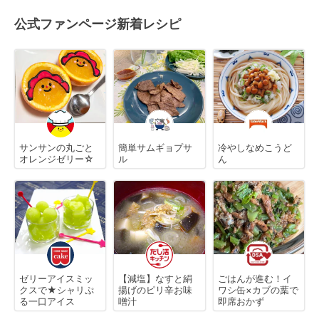
公式ファンページ新着レシピ
サンサンの丸ごと
簡単サムギョプサ
冷やしなめこうど
オレンジゼリー☆
ル
ん
ゼリーアイスミッ
【減塩】なすと絹
ごはんが進む！イ
クスで★シャリぷ
揚げのピリ辛お味
ワシ缶×カブの葉で
る一口アイス
噌汁
即席おかず