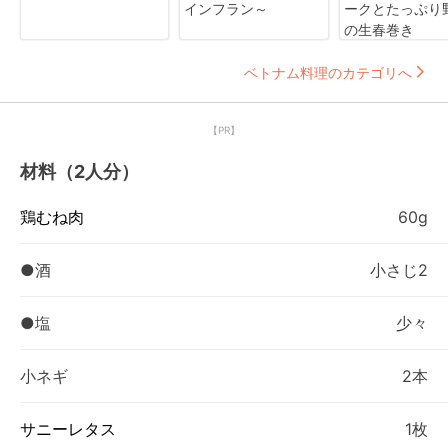
インフラン～
ークとたっぷり
の生春巻き
ベトナム料理のカテゴリへ
【PR】
材料（2人分）
鶏むね肉
60g
●酒
小さじ2
●塩
少々
小ネギ
2本
サニーレタス
1枚