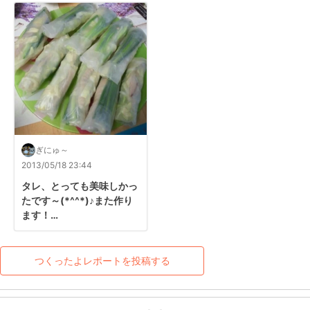
ぎにゅ～
2013/05/18 23:44
タレ、とっても美味しかっ
たです～(*^^*)♪また作り
ます！

ごちそうさまでした～(^-
^)/
つくったよレポートを投稿する