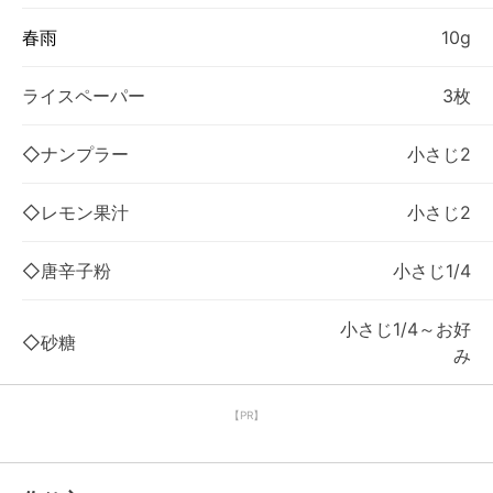
春雨
10g
ライスペーパー
3枚
◇ナンプラー
小さじ2
◇レモン果汁
小さじ2
◇唐辛子粉
小さじ1/4
小さじ1/4～お好
◇砂糖
み
【PR】