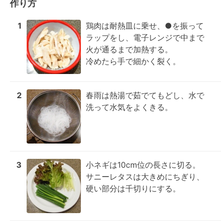
作り方
1
鶏肉は耐熱皿に乗せ、●を振って
ラップをし、電子レンジで中まで
火が通るまで加熱する。

冷めたら手で細かく裂く。
2
春雨は熱湯で茹でてもどし、水で
洗って水気をよくきる。
3
小ネギは10cm位の長さに切る。

サニーレタスは大きめにちぎり、
硬い部分は千切りにする。