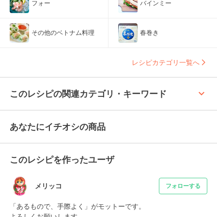
フォー
バインミー
その他のベトナム料理
春巻き
レシピカテゴリ一覧へ
keyboard_arrow_up
このレシピの関連カテゴリ・キーワード
あなたにイチオシの商品
このレシピを作ったユーザ
メリッコ
フォローする
「あるもので、手際よく」がモットーです。

よろしくお願いします。