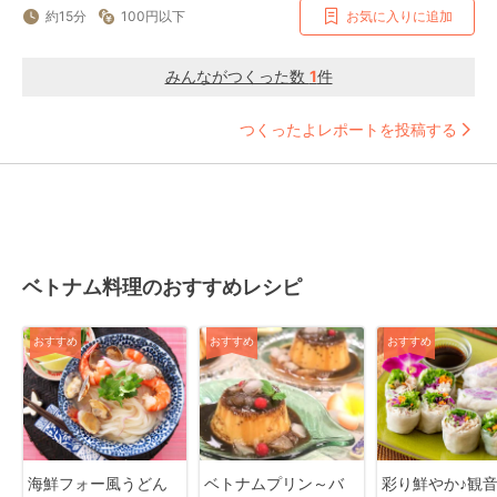
約15分
100円以下
お気に入りに追加
みんながつくった数
1
件
つくったよレポートを投稿する
ベトナム料理のおすすめレシピ
おすすめ
おすすめ
おすすめ
海鮮フォー風うどん
ベトナムプリン～バ
彩り鮮やか♪観