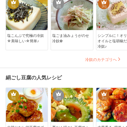
1
2
3
位
位
位
塩こんぶで究極の冷奴
塩ごま油みょうがのせ
シンプルに！オリ
☆美味しい☆簡単♪
冷奴✿
オイルと塩胡椒だ
冷奴♪
冷奴のカテゴリへ
絹ごし豆腐の人気レシピ
1
2
3
位
位
位