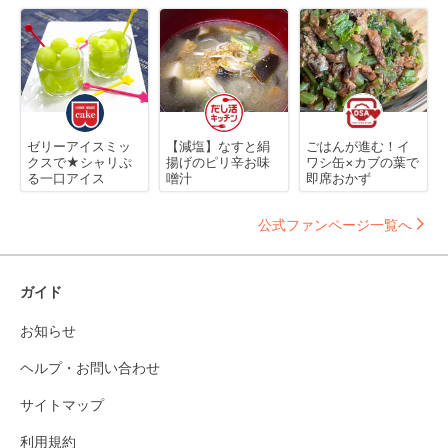
ゼリーアイスミッ
【減塩】なすと絹
ごはんが進む！イ
クスで★シャリぷ
揚げのピリ辛お味
ワシ缶×カブの葉で
る一口アイス
噌汁
即席おかず
公式ファンページ一覧へ
ガイド
お知らせ
ヘルプ・お問い合わせ
サイトマップ
利用規約