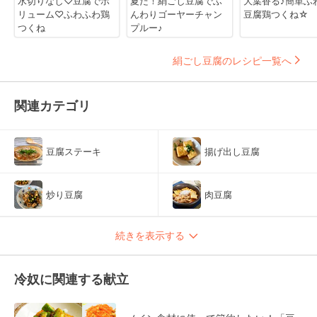
水切りなし♡豆腐でボ
夏だ！絹ごし豆腐でふ
大葉香る♪簡単ふ
リューム♡ふわふわ鶏
んわりゴーヤーチャン
豆腐鶏つくね☆
つくね
プルー♪
絹ごし豆腐のレシピ一覧へ
関連カテゴリ
豆腐ステーキ
揚げ出し豆腐
炒り豆腐
肉豆腐
続きを表示する
冷奴に関連する献立