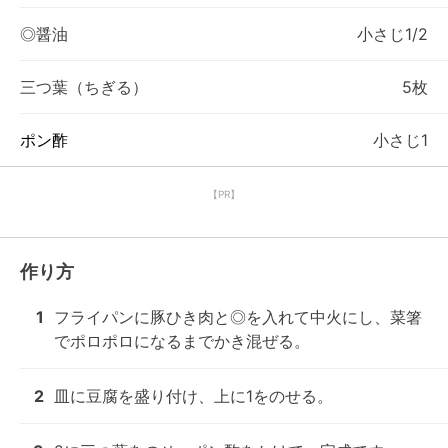
◎醤油
小さじ1/2
三つ葉（ちぎる）
5枚
ポン酢
小さじ1
【PR】
作り方
1
フライパンに豚ひき肉と◎を入れて中火にし、菜箸
でポロポロになるまでかき混ぜる。
2
皿に豆腐を盛り付け、上に1をのせる。