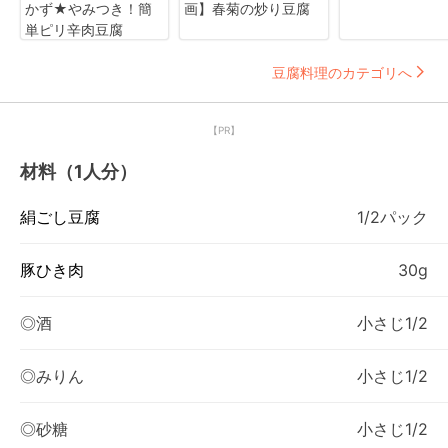
かず★やみつき！簡
画】春菊の炒り豆腐
単ピリ辛肉豆腐
豆腐料理のカテゴリへ
【PR】
材料（1人分）
絹ごし豆腐
1/2パック
豚ひき肉
30g
◎酒
小さじ1/2
◎みりん
小さじ1/2
◎砂糖
小さじ1/2