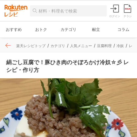
ログイン
チラシ
おすすめ
おトク
カテゴリ
献立
コラム
楽天レシピトップ
カテゴリ
人気メニュー
豆腐料理
冷奴
レシ
絹ごし豆腐で！豚ひき肉のそぼろかけ冷奴☆彡 レ
シピ・作り方