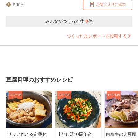
約10分
お気に入りに追加
みんながつくった数
0
件
つくったよレポートを投稿する
豆腐料理のおすすめレシピ
おすすめ
おすすめ
おすすめ
サッと作れる定番お
【だし活10周年企
白糠牛の肉豆腐