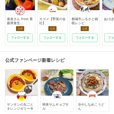
食改さん from 青
カゴメ【野菜の会
都城市ふるさと納
あけぼ
森県食生...
社】
税レシピ
公式
公式
公式
フォローする
フォローする
フォローする
フォ
公式ファンページ新着レシピ
サンサンの丸ごと
簡単サムギョプサ
冷やしなめこうど
オレンジゼリー☆
ル
ん