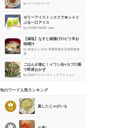
by テーブルマーク
ゼリーアイスミックスで★シャリ
ぷる一口アイス
by HOME MADE cake
【減塩】なすと絹揚げのピリ辛お
味噌汁
by 食改さん from 青森県食生活改善推進
員
ごはんが進む！イワシ缶×カブの葉
で即席おかず
by DSAデイリーストックアクション
旬のワード人気ランキング
蒸したじゃがいも
1
位
お通し