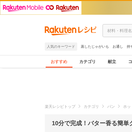
人気のキーワード
蒸したじゃがいも
お通し
持
おすすめ
カテゴリ
献立
楽天レシピトップ
カテゴリ
パン
ホッ
10分で完成！バター香る簡単