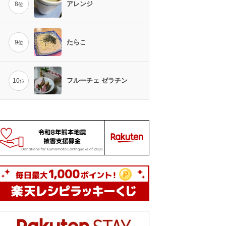
アレンジ
8
位
たらこ
9
位
フルーチェ ゼラチン
10
位