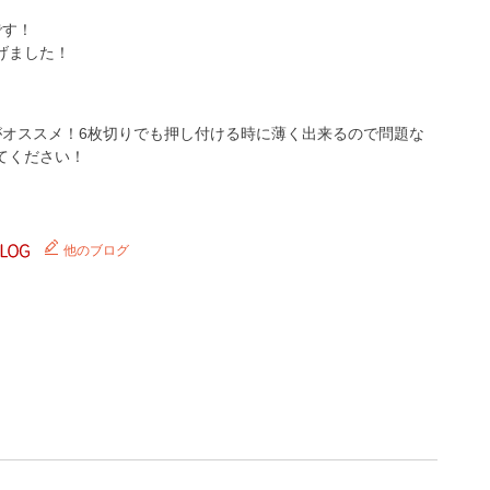
です！
げました！
がオススメ！6枚切りでも押し付ける時に薄く出来るので問題な
てください！
他のブログ