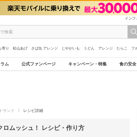
インフ
ち寄り
松山あげ
さば缶 アレンジ
じやがいも
うどん
アレンジ
たらこ
フ
コラム
公式ファンページ
キャンペーン・特集
食の安全
トサンド
レシピ詳細
クロムッシュ！ レシピ・作り方