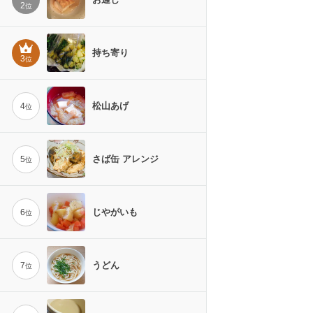
2
位
持ち寄り
3
位
松山あげ
4
位
さば缶 アレンジ
5
位
じやがいも
6
位
うどん
7
位