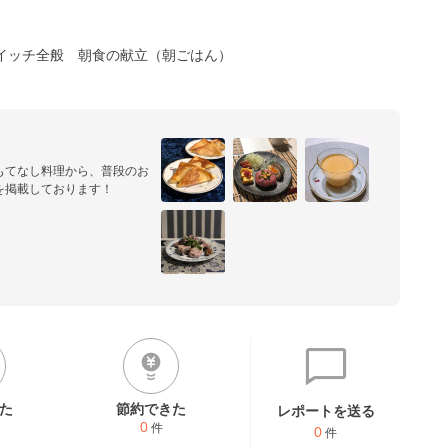
イッチ全般
朝食の献立（朝ごはん）
もてなし料理から、普段のお
を掲載しております！
た
節約できた
レポートを送る
0
件
0
件