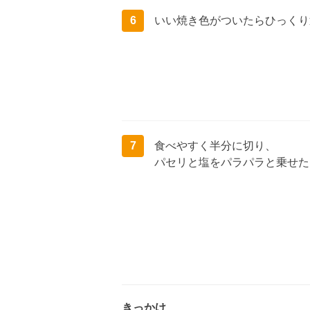
6
いい焼き色がついたらひっくり
7
食べやすく半分に切り、
パセリと塩をパラパラと乗せた
きっかけ