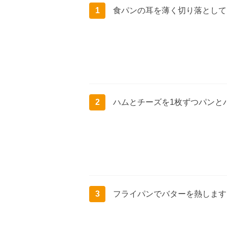
1
食パンの耳を薄く切り落として
2
ハムとチーズを1枚ずつパンと
3
フライパンでバターを熱します