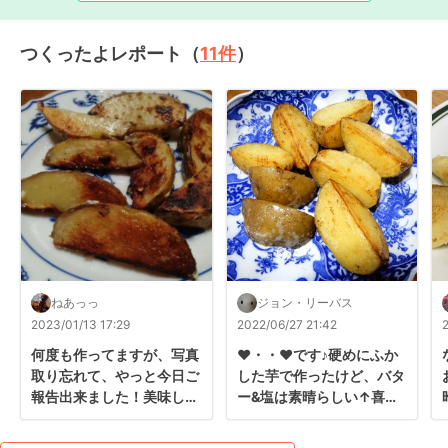
つくったよレポート（
11
件
）
ねあっっ
ジョン・リーバス
2023/01/13 17:29
2022/06/27 21:42
何度も作ってますが、写真
❤・・❤です♪硬めにふか
取り忘れて、やっと今日ご
した芋で作ったけど、バタ
報告出来ました！美味しす
ー&塩は素晴らしい↑喜ば
ぎて皿から消えるの早いで
れるおもてなしになったわ
す！レシピ有り難うござい
～ん♡ポチ♡あ、皮付きで