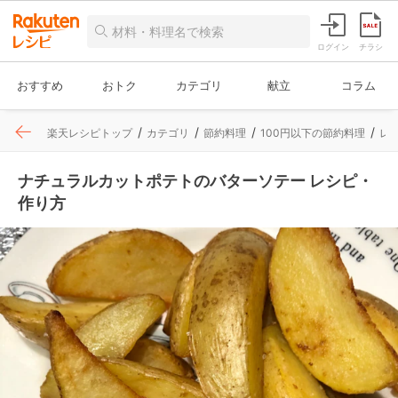
ログイン
チラシ
おすすめ
おトク
カテゴリ
献立
コラム
楽天レシピトップ
カテゴリ
節約料理
100円以下の節約料理
レ
ナチュラルカットポテトのバターソテー レシピ・
作り方