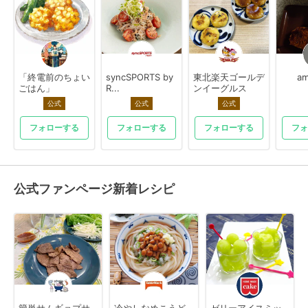
「終電前のちょい
syncSPORTS by
東北楽天ゴールデ
am
ごはん」
R...
ンイーグルス
公式
公式
公式
フォローする
フォローする
フォローする
フォ
公式ファンページ新着レシピ
簡単サムギョプサ
冷やしなめこうど
ゼリーアイスミッ