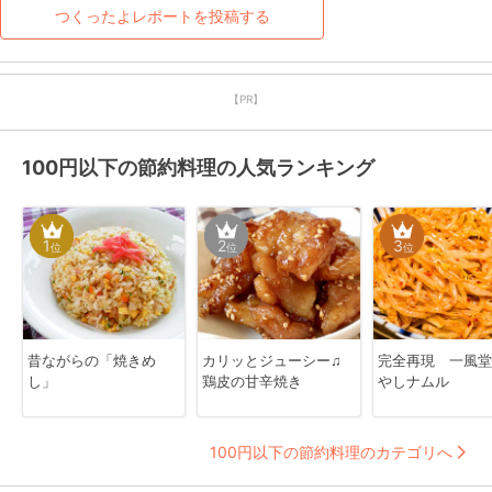
ますm(__)m
失礼しましたw（常に皮付
つくったよレポートを投稿する
きなので）
【PR】
100円以下の節約料理の人気ランキング
1
2
3
位
位
位
昔ながらの「焼きめ
カリッとジューシー♫
完全再現 一風堂
し」
鶏皮の甘辛焼き
やしナムル
100円以下の節約料理のカテゴリへ