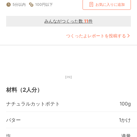
5分以内
100円以下
お気に入りに追加
みんながつくった数
11
件
つくったよレポートを投稿する
【PR】
材料（2人分）
ナチュラルカットポテト
100g
バター
1かけ
塩
適量