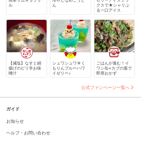
ル
ん
クスで★シャリぷ
る一口アイス
【減塩】なすと絹
シュワシュワ☆く
ごはんが進む！イ
揚げのピリ辛お味
もりんブルーハワ
ワシ缶×カブの葉で
噌汁
イゼリー♪
即席おかず
公式ファンページ一覧へ
ガイド
お知らせ
ヘルプ・お問い合わせ